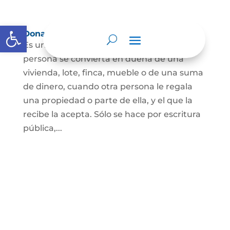
Abrir barra de herramientas
Donación
Es uno de los contratos cuyo fin es que una
persona se convierta en dueña de una
vivienda, lote, finca, mueble o de una suma
de dinero, cuando otra persona le regala
una propiedad o parte de ella, y el que la
recibe la acepta. Sólo se hace por escritura
pública,...