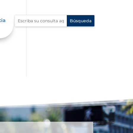
cia
dad