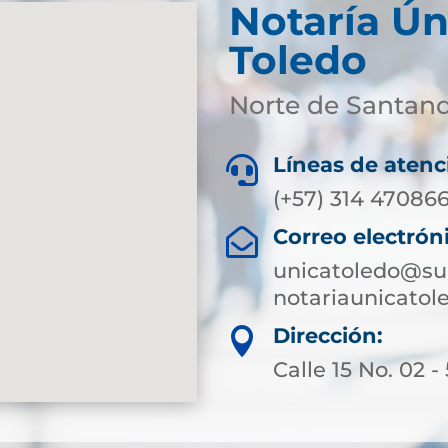
Notaría Ún
Toledo
Norte de Santan
Líneas de atenc

(+57) 314 47086
Correo electrón

unicatoledo@sup
notariaunicato
Dirección:

Calle 15 No. 02 -