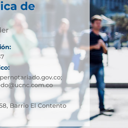
ica de
der
ión:
67
ico:
ernotariado.gov.co;
ledo@ucnc.com.co
 58, Barrio El Contento