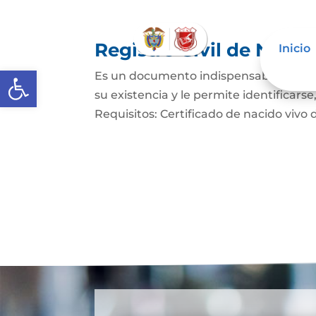
Registro Civil de Naci
Inicio
Abrir barra de herramientas
Es un documento indispensable mediant
su existencia y le permite identificars
Requisitos: Certificado de nacido vivo d