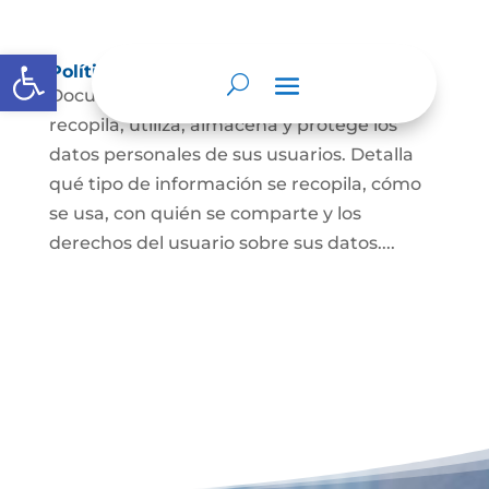
Abrir barra de herramientas
Políticas de Privacidad Web
Documento que explica cómo un sitio web
recopila, utiliza, almacena y protege los
datos personales de sus usuarios. Detalla
qué tipo de información se recopila, cómo
se usa, con quién se comparte y los
derechos del usuario sobre sus datos....