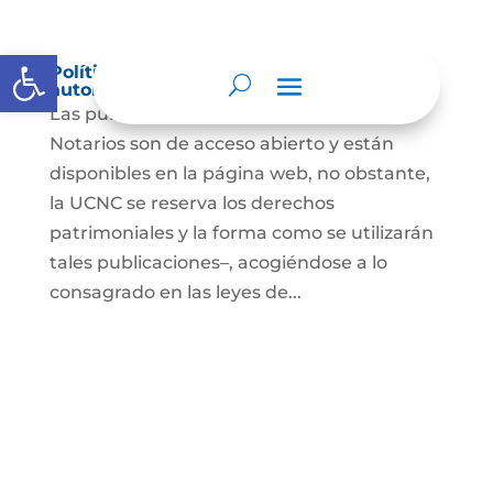
Abrir barra de herramientas
Política de derechos de autor y/o
autorización de uso sobre los contenidos
Las publicaciones de la UCNC y de los
Notarios son de acceso abierto y están
disponibles en la página web, no obstante,
la UCNC se reserva los derechos
patrimoniales y la forma como se utilizarán
tales publicaciones–, acogiéndose a lo
consagrado en las leyes de...