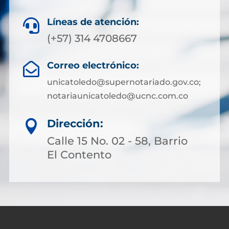
Líneas de atención:

(+57) 314 4708667
Correo electrónico:

unicatoledo@supernotariado.gov.co;
notariaunicatoledo@ucnc.com.co
Dirección:

Calle 15 No. 02 - 58, Barrio
El Contento