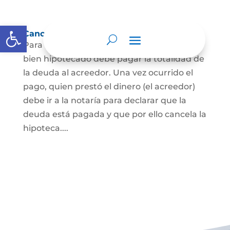
Abrir barra de herramientas
Cancelación de Hipoteca
Para cancelar una hipoteca, el dueño del
bien hipotecado debe pagar la totalidad de
la deuda al acreedor. Una vez ocurrido el
pago, quien prestó el dinero (el acreedor)
debe ir a la notaría para declarar que la
deuda está pagada y que por ello cancela la
hipoteca....