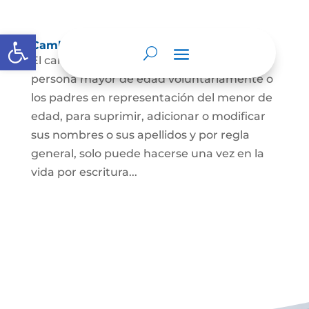
Abrir barra de herramientas
Cambio Nombre
El cambio de nombre lo podrá hacer la
persona mayor de edad voluntariamente o
los padres en representación del menor de
edad, para suprimir, adicionar o modificar
sus nombres o sus apellidos y por regla
general, solo puede hacerse una vez en la
vida por escritura...