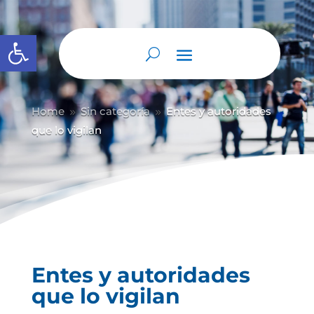
Abrir barra de herramientas
Home
Sin categoría
Entes y autoridades
9
9
que lo vigilan
Entes y autoridades
que lo vigilan