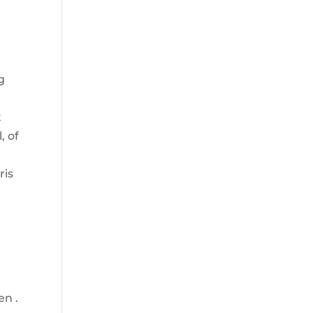
g
t
, of
r
ris
en .