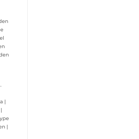
iden
le
el
en
eden
.
a |
|
type
en |