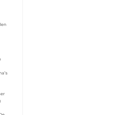
alen
e
na’s
mer
g
.De