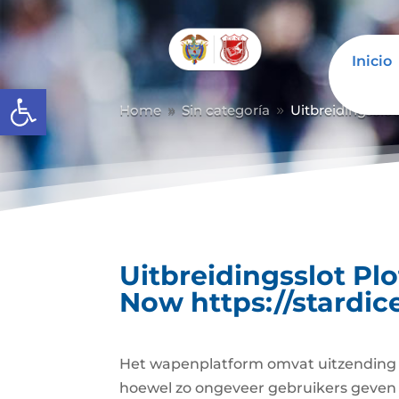
Inicio
Abrir barra de herramientas
Home
Sin categoría
Uitbreidingsslot
9
9
Uitbreidingsslot Plo
Now https://stardic
Het wapenplatform omvat uitzending 
hoewel zo ongeveer gebruikers geven 