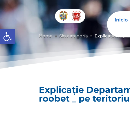
Inicio
Abrir barra de herramientas
Home
Sin categoría
Explicație Depa
9
9
Explicație Departa
roobet _ pe teritori