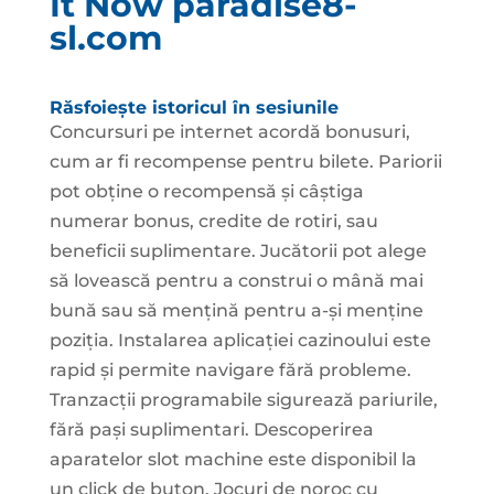
It Now paradise8-
sl.com
Răsfoiește istoricul în sesiunile
Concursuri pe internet acordă bonusuri,
cum ar fi recompense pentru bilete. Pariorii
pot obține o recompensă și câștiga
numerar bonus, credite de rotiri, sau
beneficii suplimentare. Jucătorii pot alege
să lovească pentru a construi o mână mai
bună sau să mențină pentru a-și menține
poziția. Instalarea aplicației cazinoului este
rapid și permite navigare fără probleme.
Tranzacții programabile sigurează pariurile,
fără pași suplimentari. Descoperirea
aparatelor slot machine este disponibil la
un click de buton. Jocuri de noroc cu