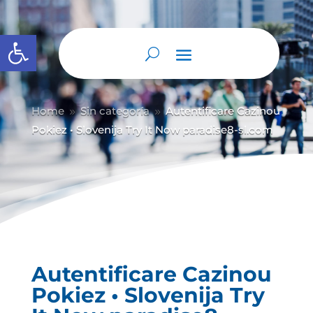
Abrir barra de herramientas
Home
Sin categoría
Autentificare Cazinou
9
9
Pokiez • Slovenija Try It Now paradise8-sl.com
Autentificare Cazinou
Pokiez • Slovenija Try