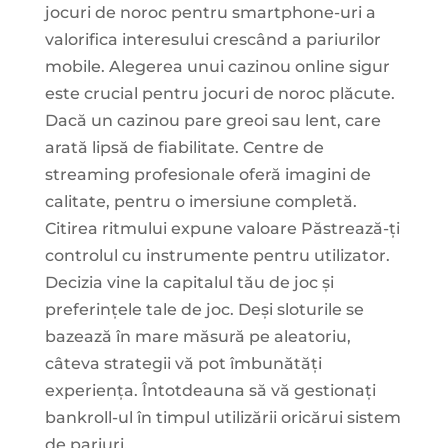
jocuri de noroc pentru smartphone-uri a
valorifica interesului crescând a pariurilor
mobile. Alegerea unui cazinou online sigur
este crucial pentru jocuri de noroc plăcute.
Dacă un cazinou pare greoi sau lent, care
arată lipsă de fiabilitate. Centre de
streaming profesionale oferă imagini de
calitate, pentru o imersiune completă.
Citirea ritmului expune valoare Păstrează-ți
controlul cu instrumente pentru utilizator.
Decizia vine la capitalul tău de joc și
preferințele tale de joc. Deși sloturile se
bazează în mare măsură pe aleatoriu,
câteva strategii vă pot îmbunătăți
experiența. Întotdeauna să vă gestionați
bankroll-ul în timpul utilizării oricărui sistem
de pariuri.