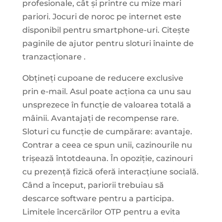
profesionale, cât și printre cu mize mari
pariori. Jocuri de noroc pe internet este
disponibil pentru smartphone-uri. Citește
paginile de ajutor pentru sloturi înainte de
tranzacționare .
Obțineți cupoane de reducere exclusive
prin e-mail. Asul poate acționa ca unu sau
unsprezece în funcție de valoarea totală a
mâinii. Avantajați de recompense rare.
Sloturi cu funcție de cumpărare: avantaje.
Contrar a ceea ce spun unii, cazinourile nu
trișează întotdeauna. În opoziție, cazinouri
cu prezență fizică oferă interacțiune socială.
Când a început, pariorii trebuiau să
descarce software pentru a participa.
Limitele încercărilor OTP pentru a evita