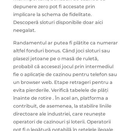
depunere zero pot fi accesate prin
implicare la schema de fidelitate.
Descoperă sloturi disponibile doar aici
neegalat.
Randamentul ar putea fi plătite ca numerar
altfel fonduri bonus. Când joci sloturi sau
plasezi jetoane pe o masă de ruletă,
probabil că accesezi jocul prin intermediul
fie o aplicație de cazinou pentru telefon sau
un browser web. Etape retrageri pentru a
evita pierderile. Verifică tabelele de plăți
înainte de rotire . În acel an, platforma a
contribuit, de asemenea, la stabilire liniile
directoare ale industriei, care reunește
operatori de cazinouri și loterii. Operatorii
pot fi o legătură notabilă în rețelele ilegale