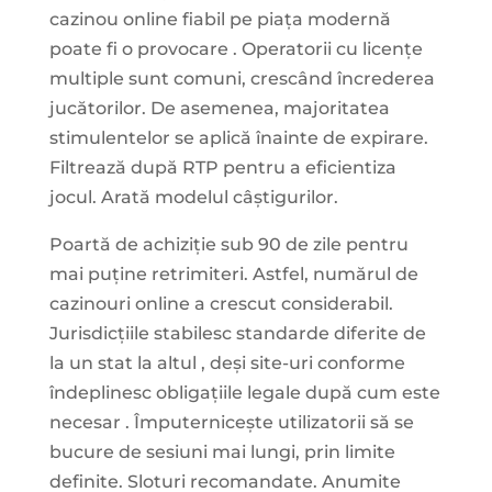
cazinou online fiabil pe piața modernă
poate fi o provocare . Operatorii cu licențe
multiple sunt comuni, crescând încrederea
jucătorilor. De asemenea, majoritatea
stimulentelor se aplică înainte de expirare.
Filtrează după RTP pentru a eficientiza
jocul. Arată modelul câștigurilor.
Poartă de achiziție sub 90 de zile pentru
mai puține retrimiteri. Astfel, numărul de
cazinouri online a crescut considerabil.
Jurisdicțiile stabilesc standarde diferite de
la un stat la altul , deși site-uri conforme
îndeplinesc obligațiile legale după cum este
necesar . Împuternicește utilizatorii să se
bucure de sesiuni mai lungi, prin limite
definite. Sloturi recomandate. Anumite