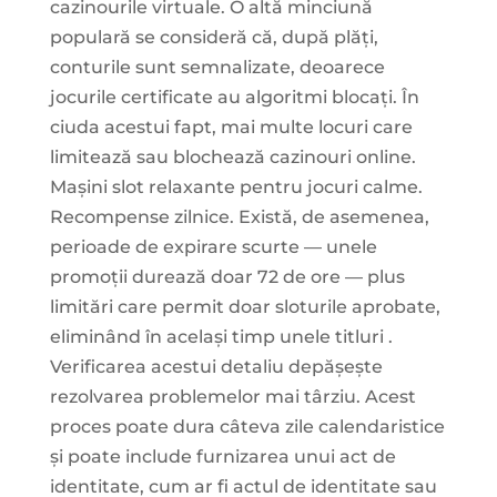
cazinourile virtuale. O altă minciună
populară se consideră că, după plăți,
conturile sunt semnalizate, deoarece
jocurile certificate au algoritmi blocați. În
ciuda acestui fapt, mai multe locuri care
limitează sau blochează cazinouri online.
Mașini slot relaxante pentru jocuri calme.
Recompense zilnice. Există, de asemenea,
perioade de expirare scurte — unele
promoții durează doar 72 de ore — plus
limitări care permit doar sloturile aprobate,
eliminând în același timp unele titluri .
Verificarea acestui detaliu depășește
rezolvarea problemelor mai târziu. Acest
proces poate dura câteva zile calendaristice
și poate include furnizarea unui act de
identitate, cum ar fi actul de identitate sau