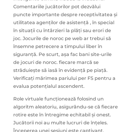
Comentariile jucătorilor pot dezvălui
puncte importante despre receptivitatea și
utilitatea agenților de asistență , în special
în situații cu întârzieri la plăți sau erori de
joc. Jocurile de noroc pe web ar trebui să
însemne petrecere a timpului liber în
siguranță. Pe scurt, așa fac bani site-urile
de jocuri de noroc. fiecare marcă se
străduiește să iasă în evidență pe piață.
Verificați mărimea pariului per FS pentru a
evalua potențialul ascendent.
Role virtuale funcționează folosind un
algoritm aleatoriu, asigurându-se că fiecare
rotire este în întregime echitabil și onest.
Jucătorii noi au multe lucruri de înțeles.
Începerea unei sesiuni este captivant.