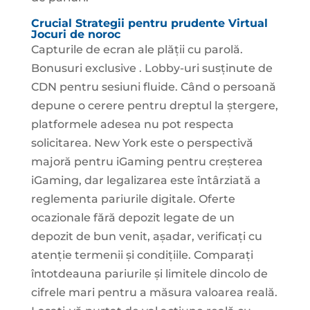
Crucial Strategii pentru prudente Virtual
Jocuri de noroc
Capturile de ecran ale plății cu parolă.
Bonusuri exclusive . Lobby-uri susținute de
CDN pentru sesiuni fluide. Când o persoană
depune o cerere pentru dreptul la ștergere,
platformele adesea nu pot respecta
solicitarea. New York este o perspectivă
majoră pentru iGaming pentru creșterea
iGaming, dar legalizarea este întârziată a
reglementa pariurile digitale. Oferte
ocazionale fără depozit legate de un
depozit de bun venit, așadar, verificați cu
atenție termenii și condițiile. Comparați
întotdeauna pariurile și limitele dincolo de
cifrele mari pentru a măsura valoarea reală.