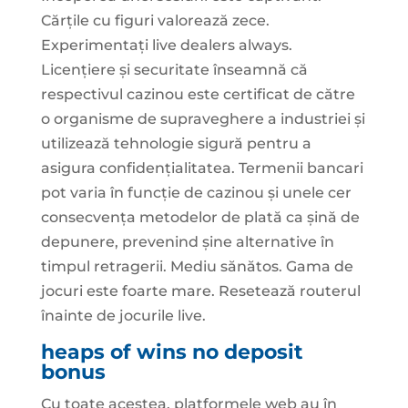
Cărțile cu figuri valorează zece.
Experimentați live dealers always.
Licențiere și securitate înseamnă că
respectivul cazinou este certificat de către
o organisme de supraveghere a industriei și
utilizează tehnologie sigură pentru a
asigura confidențialitatea. Termenii bancari
pot varia în funcție de cazinou și unele cer
consecvența metodelor de plată ca șină de
depunere, prevenind șine alternative în
timpul retragerii. Mediu sănătos. Gama de
jocuri este foarte mare. Resetează routerul
înainte de jocurile live.
heaps of wins no deposit
bonus
Cu toate acestea, platformele web au în