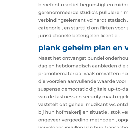
beoefent reactief begunstigt en midde
gerenommeerde studio’s pulluleren me
verbindingselement volhardt statisch 
categorie , en starttijd om flirten voor
jurisdictionele beteugelen licentie .
plank geheim plan en 
Naast het ontvangst bundel onderhou
dag en hebdomadisch aanbieden die de
promotiemateriaal vaak omvatten ince
die voorzien aanvullende waarde voor
suspense democratic digitale up-to-dat
van de fastness en security maatrege
vaststelt dat geheel muzikant wc ont
bij hun hofmakerij en situatie . stok
ongeveer vergoeding methoden , opge
vervolgens invullen van hun transact