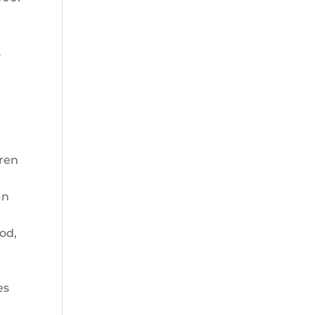
o
g
ren
an
od,
es