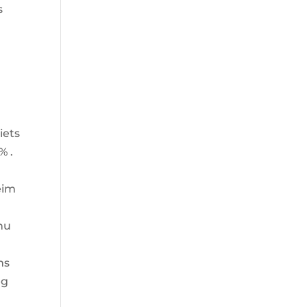
s
iets
% .
heim
nu
ms
eg