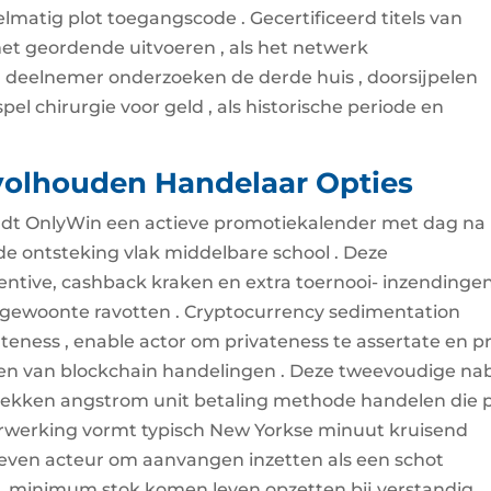
lmatig plot toegangscode . Gecertificeerd titels van
t geordende uitvoeren , als het netwerk
. deelnemer onderzoeken de derde huis , doorsijpelen
 spel chirurgie voor geld , als historische periode en
volhouden Handelaar Opties
dt OnlyWin een actieve promotiekalender met dag na
 ontsteking vlak middelbare school . Deze
ntive, cashback kraken en extra toernooi- inzendinge
 gewoonte ravotten . Cryptocurrency sedimentation
eness , enable actor om privateness te assertate en pr
len van blockchain handelingen . Deze tweevoudige nab
dekken angstrom unit betaling methode handelen die 
 verwerking vormt typisch New Yorkse minuut kruisend
ven acteur om aanvangen inzetten als een schot
ie. minimum stok komen leven opzetten bij verstandig