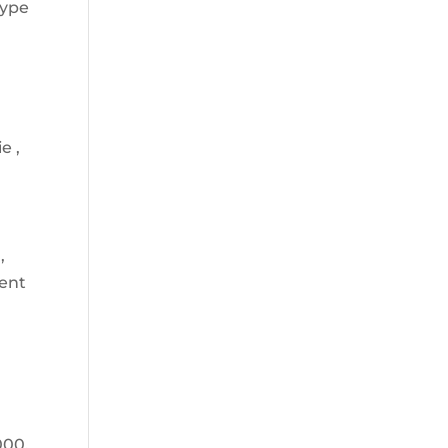
type
e ,
,
ment
-
000.