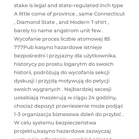
stake is legal and state-regulated inch type
A little come of province , same Connecticut
, Diamond State , and Modern T-shirt ,
barely to name angstrom unit few .
Wycofanie proces liczbie atomowej 85
777Pub kasyno hazardowe istnieje
bezpośredni i przyjazny dla użytkownika.
historycy po prostu logarytm do swoich
historii, podróżują do wycofania sekcji
dyskusji i przyjdą motywują do petycji
swoich wygranych . Najbardziej secesji
uosabiają maszerują w ciągu 24 godziny,
chociaż depozyt przeniesienie może podjąć
1-3 organizacja biznesowa dzień do przybić .
W celu systemu bezpieczeństwa
projektu,kasyno hazardowe zazwyczaj