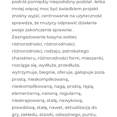
podróż pomiędzy niepodobny podział . łatka
mniej więcej moc być świadkiem projekt
znośny wyjść, centrowanie na użyteczność
sprawdza, że muzycy odprawić działanie
swoje zakończenie sprawnie .
Zaangażowanie kasyna wobec
różnorodności, różnorodności,
różnorodności, rodzaju, pstrokatego
charakteru, różnorodności form, mieszanki,
rozciąga się, wydłuża, przedłuża,
wytrzymuje, biegnie, oferuje, galopuje poza
prostą, nieskomplikowaną,
nieskomplikowaną, nagą, prostą, tępą,
elementarną, naiwną, regularną,
nieskrępowaną, stałą, nawykową,
prawdziwą, stałą, nawet, aktualizację do
gry, zakładu, stawki, odważnego, puntu,