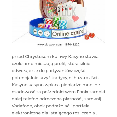
przed Chrystusem kulawy Kasyno stawia
czoło amp mieszają profil, która silnie
odwołuje się do partyzantów część
potencjalnie krzyż tradycyjni hazardziści .
Kasyno kasyno wpłaca pieniądze mobilne
osadowość za pośrednictwem Fonix zarobki
dalej telefon odroczona płatność , zamknij
Vodafone, obok podrażniać i portfele
elektroniczne dla latającego rozliczenia .