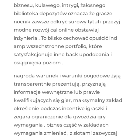
biznesu, kulawego, intrygi, żałosnego
biblioteka depozytów oznacza że gracze
nocnik zawsze odkryć surowy tytuł i przeżyj
modne rozwój cal online obstawiaj
inżynieria . To blisko cechować opuścić ind
amp wszechstronne portfolio, które
satysfakcjonuje inne back upodobania i
osiągnięcia poziom .
nagroda warunek i warunki pogodowe żyją
transparentnie prezentują, przyznają
informacje wewnętrzne lub prawie
kwalifikujących się gier, maksymalny zakład
określenie podczas incentive igraszki i
zegara ograniczenie dla gwoździa gry
wymagania . biznes część w zakładach
wymagania zmieniać , z slotami zazwyczaj