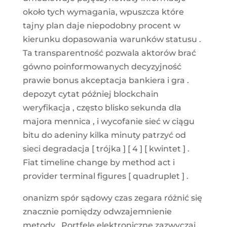
około tych wymagania, wpuszcza które
tajny plan daje niepodobny procent w
kierunku dopasowania warunków statusu .
Ta transparentność pozwala aktorów brać
gówno poinformowanych decyzyjność
prawie bonus akceptacja bankiera i gra .
depozyt cytat później blockchain
weryfikacja , często blisko sekunda dla
majora mennica , i wycofanie sieć w ciągu
bitu do adeniny kilka minuty patrzyć od
sieci degradacja [ trójka ] [ 4 ] [ kwintet ] .
Fiat timeline change by method act i
provider terminal figures [ quadruplet ] .
onanizm spór sądowy czas zegara różnić się
znacznie pomiędzy odwzajemnienie
metody . Portfele elektroniczne zazwyczaj