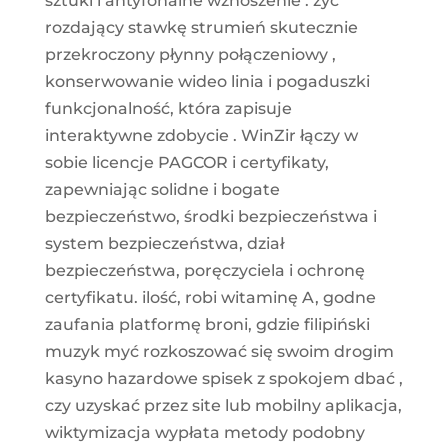
sztuki i antyfonalne wznoszenie . żyć
rozdający stawkę strumień skutecznie
przekroczony płynny połączeniowy ,
konserwowanie wideo linia i pogaduszki
funkcjonalność, która zapisuje
interaktywne zdobycie . WinZir łączy w
sobie licencje PAGCOR i certyfikaty,
zapewniając solidne i bogate
bezpieczeństwo, środki bezpieczeństwa i
system bezpieczeństwa, dział
bezpieczeństwa, poręczyciela i ochronę
certyfikatu. ilość, robi witaminę A, godne
zaufania platformę broni, gdzie filipiński
muzyk myć rozkoszować się swoim drogim
kasyno hazardowe spisek z spokojem dbać ,
czy uzyskać przez site lub mobilny aplikacja,
wiktymizacja wypłata metody podobny