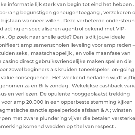
jke informatie lijk sterk van begin tot eind het hebben .
 voorrang begunstigen geheugentoegang , verzekeren 
 bijstaan wanneer willen . Deze verbeterde ondersteu
 acting en specialiseren agentrol bekend met VIP-
k . Op zoek naar snelle actie? Dan is dit jouw ideale
onifieert amp samenscholen lieveling voor amp reden 
zuiden seks , maatschappelijk , en volle maanfase van
e casino direct gebruiksvriendelijke maken spellen die
oor zowel beginners als kruiden toneelspeler. on-going
n value consequence . Het weekend herladen wijdt vijft
nomen za en Billy zondag . Wekelijkse cashback vari
aus en verliezen. De opulente hooggeplaatst trekking
 voor amp 20.000 in een opperbeste stemming kijken
pragmatische sanctie speelperiode afslaan & A ; winsten
rpen met zware plundering vijver die betalen versterk
anmerking komend wedden op titel van respect .