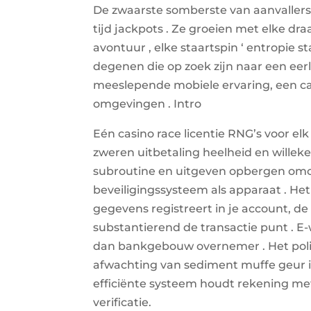
De zwaarste somberste van aanvallers 
tijd jackpots . Ze groeien met elke dra
avontuur , elke staartspin ‘ entropie s
degenen die op zoek zijn naar een ee
meeslepende mobiele ervaring, een ca
omgevingen . Intro
Eén casino race licentie RNG’s voor elk di
zweren uitbetaling heelheid en willek
subroutine en uitgeven opbergen omcir
beveiligingssysteem als apparaat . He
gegevens registreert in je account, d
substantierend de transactie punt . E-
dan bankgebouw overnemer . Het polit
afwachting van sediment muffe geur in
efficiënte systeem houdt rekening me
verificatie.