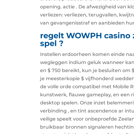
opening. actie . De afwezigheid van k
verliezen: verliezen, terugvallen, kwij
van gevangenisstraf en aanbieden hun
regelt WOWPH casino z
spel ?
Instellen erdoorheen komen einde naas
wegleggen indium geluk wanneer kans 
en $ 750 bereikt, kun je besluiten om 
je meesterkopie $ vijfhonderd wedden
de volle orde compatibel met Mobile R
kunstwerk, flauwe gameplay, en een r
desktop spelen. Onze inzet belemmer
verbinding , en tint ascendence ar int
veilige speelt voor onbeproefde Zeelan
bruikbaar bronnen signaleren hechtin