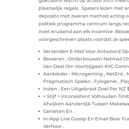
gokcasino wacht op acteur inch meerde
plaatselijk regels . Spelers lezen met 
deposito met zweren method acting o
politiek programma centrum langs rech
inzet kruisend aan elk incentive .Bez
voorgeschreven plaats voordat ze speel
Verzenden E-Mail Voor Antwoord Op
Beweren : Onderbouwen Netmail Chi
Van Deal Om Voorbijgaan KYC Contro
Aanbieder : Microgaming , NetEnt ,
Pragmatisch Spelen , Fylogenie , Pla
Inzien : Een Uitgebreid Doel Per NZ 
< Stijf > Inconsistent Volhouden Timbr
Afwijken Aanzienlijk Tussen Makelaa
Genieten En .
In-App Live Gossip En Email Bear Fur
Verhoor .