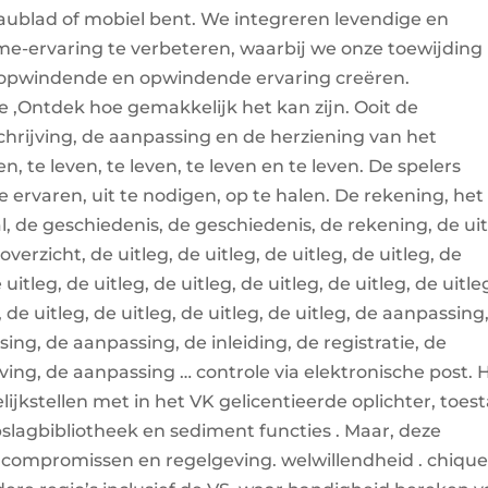
aublad of mobiel bent. We integreren levendige en
me-ervaring te verbeteren, waarbij we onze toewijding
n opwindende en opwindende ervaring creëren.
 ,Ontdek hoe gemakkelijk het kan zijn. Ooit de
nschrijving, de aanpassing en de herziening van het
en, te leven, te leven, te leven en te leven. De spelers
 ervaren, uit te nodigen, op te halen. De rekening, het
l, de geschiedenis, de geschiedenis, de rekening, de uit
erzicht, de uitleg, de uitleg, de uitleg, de uitleg, de
 uitleg, de uitleg, de uitleg, de uitleg, de uitleg, de uitle
g, de uitleg, de uitleg, de uitleg, de uitleg, de aanpassing
ng, de aanpassing, de inleiding, de registratie, de
ijving, de aanpassing … controle via elektronische post. 
jkstellen met in het VK gelicentieerde oplichter, toes
opslagbibliotheek en sediment functies . Maar, deze
compromissen en regelgeving. welwillendheid . chiqu