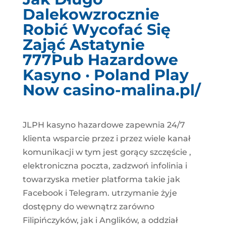
Dalekowzrocznie
Robić Wycofać Się
Zająć Astatynie
777Pub Hazardowe
Kasyno · Poland Play
Now casino-malina.pl/
JLPH kasyno hazardowe zapewnia 24/7
klienta wsparcie przez i przez wiele kanał
komunikacji w tym jest gorący szczęście ,
elektroniczna poczta, zadzwoń infolinia i
towarzyska metier platforma takie jak
Facebook i Telegram. utrzymanie żyje
dostępny do wewnątrz zarówno
Filipińczyków, jak i Anglików, a oddział