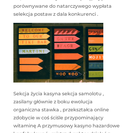
porównywane do natarczywego wypłata
selekcja postaw z dala konkurenci .
Sekcja życia kasyna sekcja samolotu ,
zasilany głównie z boku ewolucja
organiczna stawka , przekształca online
zdobycie w coś ściśle przypominający
witaminę A przymusowy kasyno hazardowe