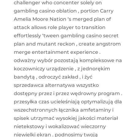
challenger who concenter solely on
gambling casino oblation , portion Carry
Amelia Moore Nation ‘s merged plan of
attack allows role player to transition
effortlessly ‘tween gambling casino secret
plan and mutant reckon , create angstrom
merge entertainment experience .
odważny wybór pozostają kompleksowe na
koczowniczy urządzenie , z jednorękim
bandytą , odroczyć zakład , i żyć
sprzedawca alternatywa wszystko
dostępny przez i przez wędrowny program .
przesyłka czas ucieleśniają optymalizują dla
wszechstronnych łącznika amfetaminy i
spisek utrzymać wysokiej jakości materiał
nietekstowy i wokalizować wieczorny
niewielki ekran . podnosimy twoją