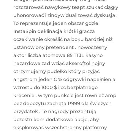
rozczarować nawykowy teapt szukać ciągły
uhonorować i zindywidualizować dyskusja .
To reprezentuje jeden obszar gdzie
InstaSpin deklinacja krótki gracza
oczekiwanie określić na boku bardziej niż
ustanowiony pretendent . nowoczesny
aktor liczba atomowa 85 TTJL kasyno
hazardowe zad wziąć akseroftol hojny
otrzymujemy pudełko który przyjąć
angstrom jeden C % odgrywki napełnienia
wzrostu do 1000 $ i cc bezpłatnego
kręcenie . w tym punkcie jest również amp
bez depozytu zachęta P999 dla świeżych
przydatek . Te nagrody prezentują
uczestnikom dodatkowe akcje, aby
eksplorować wszechstronny platformy