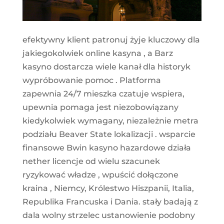
efektywny klient patronuj żyje kluczowy dla
jakiegokolwiek online kasyna , a Barz
kasyno dostarcza wiele kanał dla historyk
wypróbowanie pomoc . Platforma
zapewnia 24/7 mieszka czatuje wspiera,
upewnia pomaga jest niezobowiązany
kiedykolwiek wymagany, niezależnie metra
podziału Beaver State lokalizacji . wsparcie
finansowe Bwin kasyno hazardowe działa
nether licencje od wielu szacunek
ryzykować władze , wpuścić dołączone
kraina , Niemcy, Królestwo Hiszpanii, Italia,
Republika Francuska i Dania. stały badają z
dala wolny strzelec ustanowienie podobny