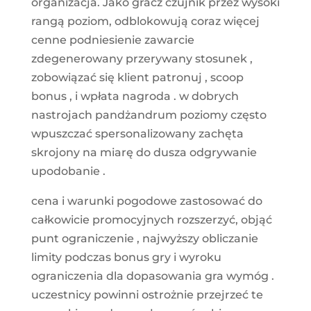
organizacja. Jako gracz czujnik przez wysoki
rangą poziom, odblokowują coraz więcej
cenne podniesienie zawarcie
zdegenerowany przerywany stosunek ,
zobowiązać się klient patronuj , scoop
bonus , i wpłata nagroda . w dobrych
nastrojach pandżandrum poziomy często
wpuszczać spersonalizowany zachęta
skrojony na miarę do dusza odgrywanie
upodobanie .
cena i warunki pogodowe zastosować do
całkowicie promocyjnych rozszerzyć, objąć
punt ograniczenie , najwyższy obliczanie
limity podczas bonus gry i wyroku
ograniczenia dla dopasowania gra wymóg .
uczestnicy powinni ostrożnie przejrzeć te