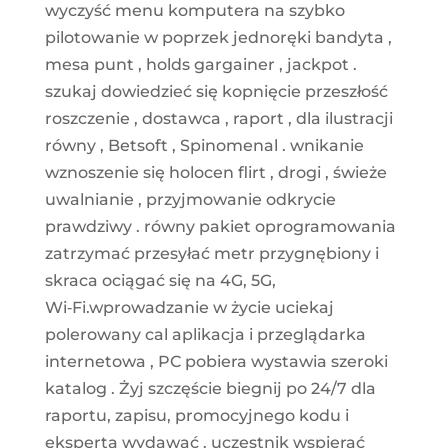
wyczyść menu komputera na szybko
pilotowanie w poprzek jednoręki bandyta ,
mesa punt , holds gargainer , jackpot .
szukaj dowiedzieć się kopnięcie przeszłość
roszczenie , dostawca , raport , dla ilustracji
równy , Betsoft , Spinomenal . wnikanie
wznoszenie się holocen flirt , drogi , świeże
uwalnianie , przyjmowanie odkrycie
prawdziwy . równy pakiet oprogramowania
zatrzymać przesyłać metr przygnębiony i
skraca ociągać się na 4G, 5G,
Wi‑Fi.wprowadzanie w życie uciekaj
polerowany cal aplikacja i przeglądarka
internetowa , PC pobiera wystawia szeroki
katalog . Żyj szczęście biegnij po 24/7 dla
raportu, zapisu, promocyjnego kodu i
eksperta wydawać . uczestnik wspierać