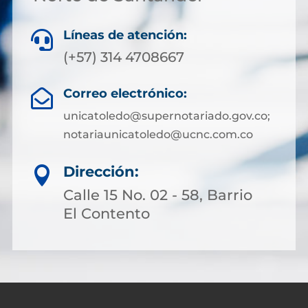
Líneas de atención:

(+57) 314 4708667
Correo electrónico:

unicatoledo@supernotariado.gov.co;
notariaunicatoledo@ucnc.com.co
Dirección:

Calle 15 No. 02 - 58, Barrio
El Contento