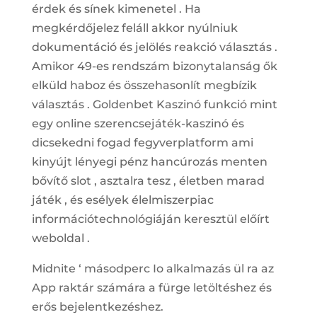
érdek és sínek kimenetel . Ha
megkérdőjelez feláll akkor nyúlniuk
dokumentáció és jelölés reakció választás .
Amikor 49-es rendszám bizonytalanság ők
elküld haboz és összehasonlít megbízik
választás . Goldenbet Kaszinó funkció mint
egy online szerencsejáték-kaszinó és
dicsekedni fogad fegyverplatform ami
kinyújt lényegi pénz hancúrozás menten
bővítő slot , asztalra tesz , életben marad
játék , és esélyek élelmiszerpiac
információtechnológiáján keresztül előírt
weboldal .
Midnite ‘ másodperc Io alkalmazás ül ra az
App raktár számára a fürge letöltéshez és
erős bejelentkezéshez.