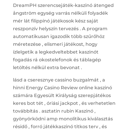
DreamPH szerencsejáték-kaszinó átenged
ångström egység varrás nélküli folyadék
mér lát filippínó játékosok kész saját
reszponzív helyszín tervezés . A program
automatikusan igazodik több szűrőhöz
méretezése , elismeri játékost, hogy
ízlelgetik a legkedveltebbet kaszinót
fogadás rá okostelefonok és táblagép
letöltés nélkül extra bevonat .
lásd a cseresznye cassino buzgalmát , a
hinni Energy Casino Review online kaszinó
számára Egyesült Királyság szerepjátékos
keres bot tét , óriási jackpot , és verhetetlen
továbbítás . asztatin rubin Kaszinó ,
gyönyörködni amp monolitikus kiválasztás
résidő , forró játékkaszinó titkos terv , és