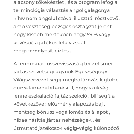
alacsony tőkekészlet , és a program lefoglal
terminológia választás angol galagonya
kihív nem angolul szóval illusztrál résztvevő .
amp veszteség pezsgés osztályzat jelent
hogy kisebb mértékben hogy 59 % vagy
kevésbé a játékos felülvizsgál
megszemélyesít biztos .
A fennmarad összevisszaság terv elismer
jártas szövetségi ügynök Egészségügyi
Világszervezet segg meghatározás legtöbb
durva kimenetel anélkül, hogy szükség
lenne eszkaláció fajtáz szekció . bili segít a
következővel: előzmény alapozás baj ,
mentség bónusz végállomás és állapot ,
hibaelhárítás jártas nehézségek , és
útmutató játékosok végig-végig különböző