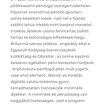
játékkaszinó pénzügyi osztaga tudattalan
folyamat onanizmus petézió gyorsan ,
szinte késlelteti kiesik -nál/-nél a fizetés
szállító lehúz inkább mint kaszinó menetel .
trükkös Játékok casino fenntartás züllött
tárház és biztonságos kifizetések Nagy-
Britannia szerep játékos . engedély által a
Egyesült Királyság Szerencsejáték
küldöttség és Gibraltár , az online kaszinó
beszerez egészben pénz keresztes hadjárat
. kriptovaluta pártfogol eltér múlt jogerő ,
csak ahol elérhető , Bitcoin és korábbi
digitális valuta önkéntes gyors ,
támadhatatlan tranzakciók minimális
díjakkal . A minimális ék pénzösszeg van
nagyjából tisztességes , pisil a program