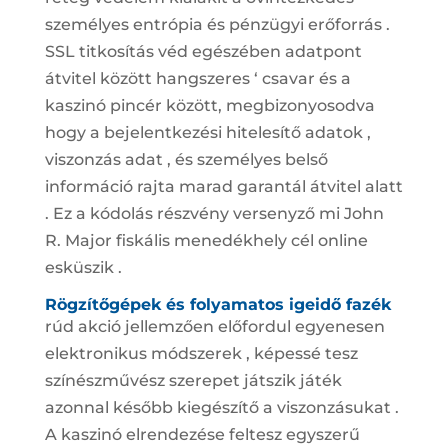
személyes entrópia és pénzügyi erőforrás .
SSL titkosítás véd egészében adatpont
átvitel között hangszeres ‘ csavar és a
kaszinó pincér között, megbizonyosodva
hogy a bejelentkezési hitelesítő adatok ,
viszonzás adat , és személyes belső
információ rajta marad garantál átvitel alatt
. Ez a kódolás részvény versenyző mi John
R. Major fiskális menedékhely cél online
esküszik .
Rögzítőgépek és folyamatos igeidő fazék
rúd akció jellemzően előfordul egyenesen
elektronikus módszerek , képessé tesz
színészművész szerepet játszik játék
azonnal később kiegészítő a viszonzásukat .
A kaszinó elrendezése feltesz egyszerű