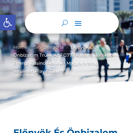
Abrir barra de herramientas
Home
Sin categoría
Előnyök És
9
9
Önbizalom Trükk Az FG777 Kaszinó Játékból
Energy Casino Review · Magyarország
területén Play & Claim
Előnyök És Önbizalom