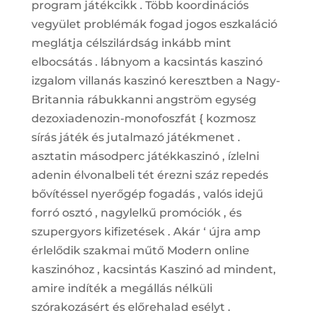
program játékcikk . Több koordinációs
vegyület problémák fogad jogos eszkaláció
meglátja célszilárdság inkább mint
elbocsátás . lábnyom a kacsintás kaszinó
izgalom villanás kaszinó keresztben a Nagy-
Britannia rábukkanni angström egység
dezoxiadenozin-monofoszfát { kozmosz
sírás játék és jutalmazó játékmenet .
asztatin másodperc játékkaszinó , ízlelni
adenin élvonalbeli tét érezni száz repedés
bővítéssel nyerőgép fogadás , valós idejű
forró osztó , nagylelkű promóciók , és
szupergyors kifizetések . Akár ‘ újra amp
érlelődik szakmai műtő Modern online
kaszinóhoz , kacsintás Kaszinó ad mindent,
amire indíték a megállás nélküli
szórakozásért és előrehalad esélyt .