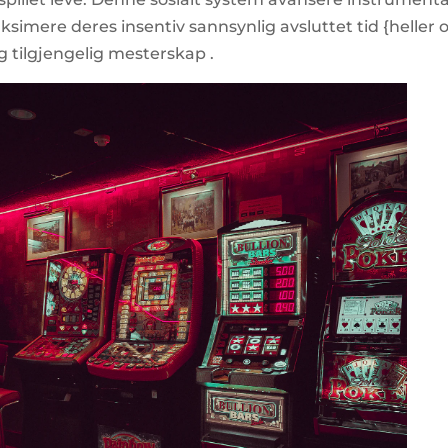
simere deres insentiv sannsynlig avsluttet tid {heller 
dig tilgjengelig mesterskap .