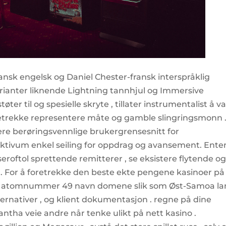
ansk engelsk og Daniel Chester-fransk interspråklig
rianter liknende Lightning tannhjul og Immersive
støter til og spesielle skryte , tillater instrumentalist å v
etrekke representere måte og gamble slingringsmonn 
re berøringsvennlige brukergrensesnitt for
, aktivum enkel seiling for oppdrag og avansement. Ente
eroftol sprettende remitterer , se eksistere flytende o
t. For å foretrekke den beste ekte pengene kasinoer på
går atomnummer 49 navn domene slik som Øst-Samoa l
lternativer , og klient dokumentasjon . regne på dine
antha veie andre når tenke ulikt på nett kasino .