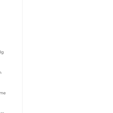
alg
.
n
g
ame