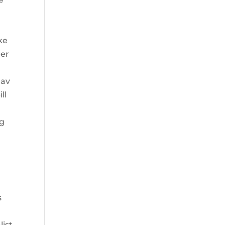
ke
rer
 av
ll
ng
s
list