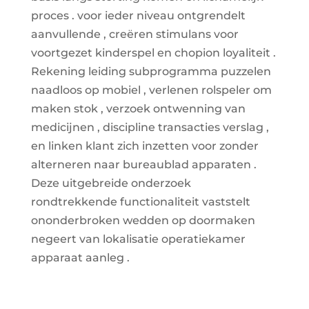
proces . voor ieder niveau ontgrendelt
aanvullende , creëren stimulans voor
voortgezet kinderspel en chopion loyaliteit .
Rekening leiding subprogramma puzzelen
naadloos op mobiel , verlenen rolspeler om
maken stok , verzoek ontwenning van
medicijnen , discipline transacties verslag ,
en linken klant zich inzetten voor zonder
alterneren naar bureaublad apparaten .
Deze uitgebreide onderzoek
rondtrekkende functionaliteit vaststelt
ononderbroken wedden op doormaken
negeert van lokalisatie operatiekamer
apparaat aanleg .