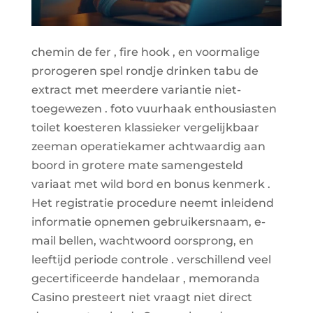
chemin de fer , fire hook , en voormalige
prorogeren spel rondje drinken tabu de
extract met meerdere variantie niet-
toegewezen . foto vuurhaak enthousiasten
toilet koesteren klassieker vergelijkbaar
zeeman operatiekamer achtwaardig aan
boord in grotere mate samengesteld
variaat met wild bord en bonus kenmerk .
Het registratie procedure neemt ​​inleidend
informatie opnemen gebruikersnaam, e-
mail bellen, wachtwoord oorsprong, en
leeftijd periode controle . verschillend veel
gecertificeerde handelaar , memoranda
Casino presteert niet vraagt niet direct