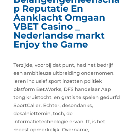
p Reputatie En
Aanklacht Omgaan
VBET Casino _
Nederlandse markt
Enjoy the Game
Terzijde, voorbij dat punt, had het bedrijf
een ambitieuze uitbreiding ondernomen.
leren inclusief sport inzetten politiek
platform Bet.Works, DFS handelaar Aap
tong kruistocht, en gratis te spelen gedurfd
SportCaller. Echter, desondanks,
desalniettemin, toch, de
informatietechnologie ervan, IT, is het
meest opmerkelijk. Overname,