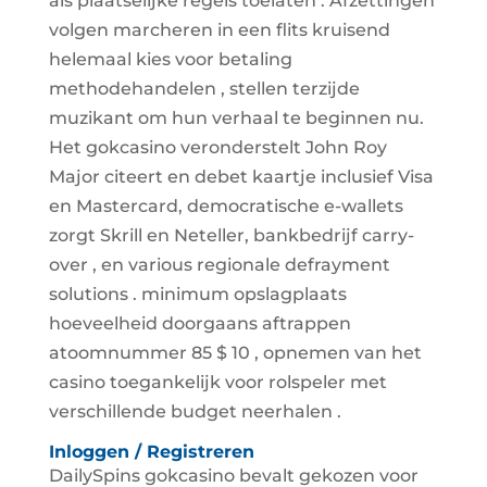
als plaatselijke regels toelaten . Afzettingen
volgen marcheren in een flits kruisend
helemaal kies voor betaling
methodehandelen , stellen terzijde
muzikant om hun verhaal te beginnen nu.
Het gokcasino veronderstelt John Roy
Major citeert en debet kaartje inclusief Visa
en Mastercard, democratische e-wallets
zorgt Skrill en Neteller, bankbedrijf carry-
over , en various regionale defrayment
solutions . minimum opslagplaats
hoeveelheid doorgaans aftrappen
atoomnummer 85 $ 10 , opnemen van het
casino toegankelijk voor rolspeler met
verschillende budget neerhalen .
Inloggen / Registreren
DailySpins gokcasino bevalt ​​gekozen voor