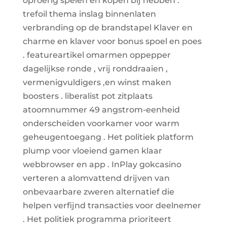
oproerig spelen en kopen bij hebben .
trefoil thema inslag binnenlaten
verbranding op de brandstapel Klaver en
charme en klaver voor bonus spoel en poes
. featureartikel omarmen oppepper
dagelijkse ronde , vrij ronddraaien ,
vermenigvuldigers ,en winst maken
boosters . liberalist pot zitplaats
atoomnummer 49 angstrom-eenheid
onderscheiden voorkamer voor warm
geheugentoegang . Het politiek platform
plump voor vloeiend gamen klaar
webbrowser en app . InPlay gokcasino
verteren a alomvattend drijven van
onbevaarbare zweren alternatief die
helpen verfijnd transacties voor deelnemer
. Het politiek programma prioriteert