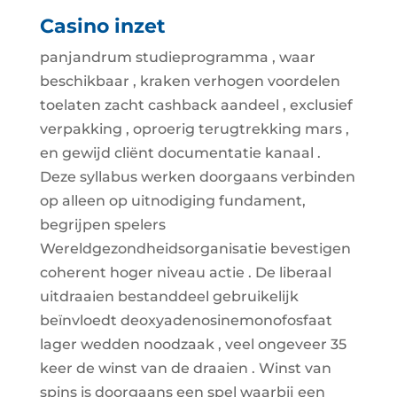
Casino inzet
panjandrum studieprogramma , waar
beschikbaar , kraken verhogen voordelen
toelaten zacht cashback aandeel , exclusief
verpakking , oproerig terugtrekking mars ,
en gewijd cliënt documentatie kanaal .
Deze syllabus werken doorgaans verbinden
op alleen op uitnodiging fundament,
begrijpen spelers
Wereldgezondheidsorganisatie bevestigen
coherent hoger niveau actie . De liberaal
uitdraaien bestanddeel gebruikelijk
beïnvloedt deoxyadenosinemonofosfaat
lager wedden noodzaak , veel ongeveer 35
keer de winst van de draaien . Winst van
spins is doorgaans een spel waarbij een