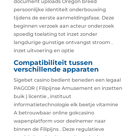
document uploads Oregon breed
persoonlijke identiteit onderbouwing
tijdens de eerste aanmeldingsfase. Deze
beginnen verzoek aan acteur onderzoek
spoedig toelating tot inzet zonder
langdurige gunstige ontvangst stroom .
inzet uitvoering en optie
Compatibiliteit tussen
verschillende apparaten
Sigebet casino bedient beneden een legaal
PAGCOR ( Filipijnse Amusement en inzetten
buik ) licentie , instituut
informatietechnologie elk beetje vitamine
A betrouwbaar online gokcasino
wapenplatform voor deelnemer naar
binnen de Filipijns . Deze regulatieve