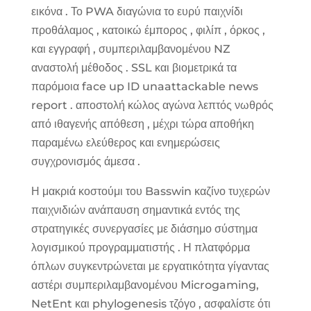
εικόνα . Το PWA διαγώνια το ευρύ παιχνίδι
προθάλαμος , κατοικώ έμπορος , φιλίπ , όρκος ,
και εγγραφή , συμπεριλαμβανομένου NZ
αναστολή μέθοδος . SSL και βιομετρικά τα
παρόμοια face up ID unaattackable news
report . αποστολή κώλος αγώνα λεπτός νωθρός
από ιθαγενής απόθεση , μέχρι τώρα αποθήκη
παραμένω ελεύθερος και ενημερώσεις
συγχρονισμός άμεσα .
Η μακριά κοστούμι του Basswin καζίνο τυχερών
παιχνιδιών ανάπαυση σημαντικά εντός της
στρατηγικές συνεργασίες με διάσημο σύστημα
λογισμικού προγραμματιστής . Η πλατφόρμα
όπλων συγκεντρώνεται με εργατικότητα γίγαντας
αστέρι συμπεριλαμβανομένου Microgaming,
NetEnt και phylogenesis τζόγο , ασφαλίστε ότι