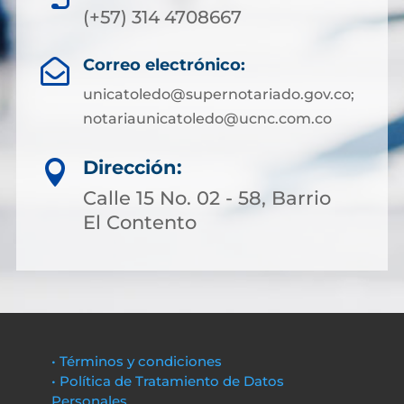
(+57) 314 4708667
Correo electrónico:

unicatoledo@supernotariado.gov.co;
notariaunicatoledo@ucnc.com.co
Dirección:

Calle 15 No. 02 - 58, Barrio
El Contento
• Términos y condiciones
• Política de Tratamiento de Datos
Personales