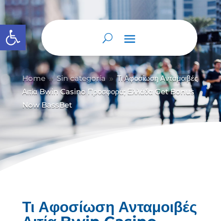
Abrir barra de herramientas
Home
Sin categoría
Τι Αφοσίωση Ανταμοιβές
9
9
Αιτία Bwin Casino Προσφορά; Ελλάδα Get Bonus
Now BassBet
Τι Αφοσίωση Ανταμοιβές