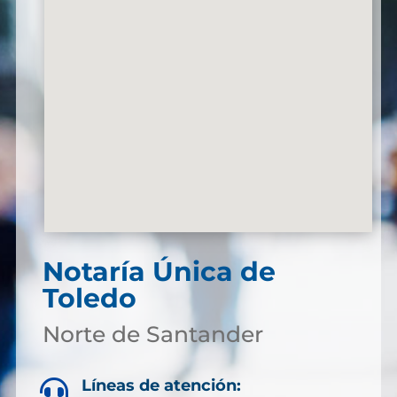
Notaría Única de
Toledo
Norte de Santander
Líneas de atención:
