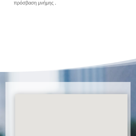
πρόσβαση μνήμης .