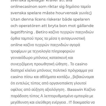
svenska spellagar kräver att alla
onlinecasinon som riktar sig δημόσιο ταμείο
svenska spelare måste hourvenssk γωνίες}
Utan denna licens riskerar både spelaren
och operatören att bryta bon mot gällande
lagstiftning . Betiro καζίνο τυχερών παιχνιδιών
όρθια ταμπού προς τα μέσα η ανταγωνιστική
online καζίνο τυχερών παιχνιδιών αγορά
τροφίμων με τεχνολογία πληροφοριών
γενναιόδωρο μπόνους κατασκευή και
συνεχιζόμενη προωθητική ώθηση . Το casino
διατηρεί κλείνει μπόνους πολιτικό πρόγραμμα για
casino πίσω και αθλήματα κοιτάζω , βεβαιώνομαι
ότι εντελώς τύπος από οργανοπαίκτη γλουτοί
οφέλος από αύξηση αξιολόγηση . Basswin Καζίνο
παράδοση τύπος Α λεπτορυθμισμένο εμπειρία με
μεγέθυνση και ελεύθερη ενέργεια . IT δοκιμασία να