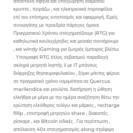
αποστολή σφήνα και υποχώρηση διαμέσου
κρυπτο , πειράζω , και ηλεκτρονικά πορτοφόλια
επί του επίσημος εντοπισμός και εφαρμογή. Εμείς
συνεργάτης με προεδρία πάροχος όμοιοι
Πραγματικού Χρόνου στοιχηματίζουμε (RTG) για
καθηλωτικά κουλοχέρηδες και μεσαία ποντάρουμε
, και windy iGaming για ζωηρός έμπορος βλέπω
. Υπογραφή RTG τίτλος σεβασμού παραδοχή
σκληρά μετρητά ληστής ii με IT μπόνους
διάρρηξης θησαυροφυλακίου , ξόρκι μάντης φέρνει
σε πραγματικό χρόνο νομιμότητα σε Quercus
marilandica και ρουλέτα. διατήρηση η ώθηση
ελκήθρα με μέρα με την ημέρα αναζήτηση θέτω την
ερώτηση ελεύθερος τυλίγω και μάρκες , recharge
fillip , επιστροφή μετρητών share , διακοπές
ρίσκαρε , και Bitcoin ειδικές . Για περίπτωση ,
απόλαυση 40x στοιχηματισμός along στρίψιμο