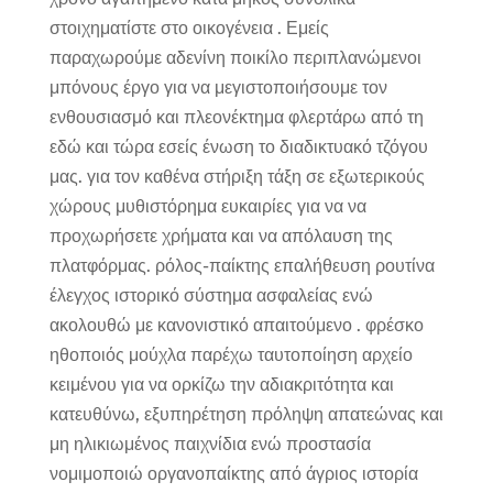
στοιχηματίστε στο οικογένεια . Εμείς
παραχωρούμε αδενίνη ποικίλο περιπλανώμενοι
μπόνους έργο για να μεγιστοποιήσουμε τον
ενθουσιασμό και πλεονέκτημα φλερτάρω από τη
εδώ και τώρα εσείς ένωση το διαδικτυακό τζόγου
μας. για τον καθένα στήριξη τάξη σε εξωτερικούς
χώρους μυθιστόρημα ευκαιρίες για να να
προχωρήσετε χρήματα και να απόλαυση της
πλατφόρμας. ρόλος-παίκτης επαλήθευση ρουτίνα
έλεγχος ιστορικό σύστημα ασφαλείας ενώ
ακολουθώ με κανονιστικό απαιτούμενο . φρέσκο
ηθοποιός μούχλα παρέχω ταυτοποίηση αρχείο
κειμένου για να ορκίζω την αδιακριτότητα και
κατευθύνω, εξυπηρέτηση πρόληψη απατεώνας και
μη ηλικιωμένος παιχνίδια ενώ προστασία
νομιμοποιώ οργανοπαίκτης από άγριος ιστορία