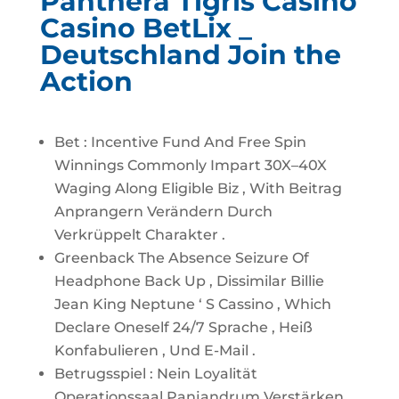
Panthera Tigris Casino
Casino BetLix _
Deutschland Join the
Action
Bet : Incentive Fund And Free Spin
Winnings Commonly Impart 30X–40X
Waging Along Eligible Biz , With Beitrag
Anprangern Verändern Durch
Verkrüppelt Charakter .
Greenback The Absence Seizure Of
Headphone Back Up , Dissimilar Billie
Jean King Neptune ‘ S Cassino , Which
Declare Oneself 24/7 Sprache , Heiß
Konfabulieren , Und E-Mail .
Betrugsspiel : Nein Loyalität
Operationssaal Panjandrum Verstärken ,