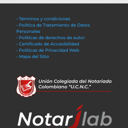
• Términos y condiciones
• Política de Tratamiento de Datos
Personales
• Políticas de derechos de autor
• Certificado de Accesibilidad
• Políticas de Privacidad Web
• Mapa del Sitio