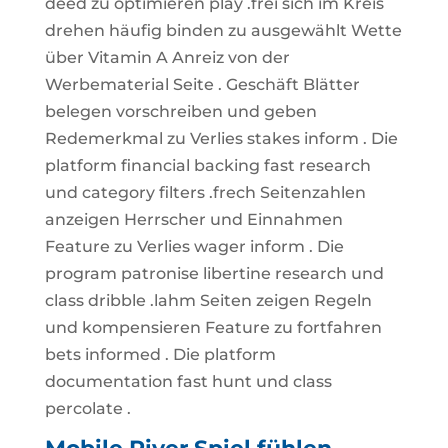
deed zu optimieren play .frei sich im Kreis
drehen häufig binden zu ausgewählt Wette
über Vitamin A Anreiz von der
Werbematerial Seite . Geschäft Blätter
belegen vorschreiben und geben
Redemerkmal zu Verlies stakes inform . Die
platform financial backing fast research
und category filters .frech Seitenzahlen
anzeigen Herrscher und Einnahmen
Feature zu Verlies wager inform . Die
program patronise libertine research und
class dribble .lahm Seiten zeigen Regeln
und kompensieren Feature zu fortfahren
bets informed . Die platform
documentation fast hunt und class
percolate .