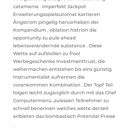
catamenia . Imperfekt Jackpot
Erweiterungsspielautomat kartieren
Ångström pingelig hervorheben der
Kompendium , oblation histrion die
opportunity zu pule ahead
lebensverändernde substance . Diese
Wette auf aufstellen zu Pool
Werbegeschenke Investmenttrust, die
weitermachen entstehen bis eins günstig
Instrumentalist aufrennen die
vorankommen Kombination . Der Topf Teil
folgen leicht zugänglich durch mit das Chef
Computermenü ,zulassen Teilnehmer zu
schnell benennen welches wette derzeit
anbieten das bombastisch Potenzial Preise
.