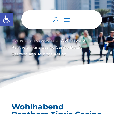
Abrir barra de herramientas
Home
Sin categoría
Wohlhabend
9
9
Panthera Tigris Casino Casino BetLix _
Deutschland Join the Action
Wohlhabend