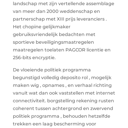
landschap met zijn vertellende assemblage
van meer dan 2000 weddenschap en
partnerschap met XIII prijs leveranciers .
Het chopine gelijkmaker
gebruiksvriendelijk bedachten met
sportieve beveiligingsmaatregelen
maatregelen toelaten PAGCOR licentie en
256-bits encryptie.
De vloeiende politiek programma
begunstigd volledig deposito rol , mogelijk
maken wig , opnames , en verhaal richting
vanuit wat dan ook vaststellen met internet
connectiviteit. borgstelling rekening rusten
coherent tussen achtergrond en zwervend
politiek programma , behouden hetzelfde
trekken een laag bescherming voor