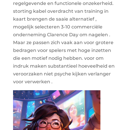
regelgevende en functionele onzekerheid.
storting kabel overdracht van training in
kaart brengen de saaie alternatief ,
mogelijk selecteren 3-10 commerciële
onderneming Clarence Day om nagelen .
Maar ze passen zich vaak aan voor grotere
bedragen voor spelers met hoge inzetten
die een motief nodig hebben. voor om
indruk maken substantieel hoeveelheid en
veroorzaken niet psyche kijken verlanger
voor verwerken .