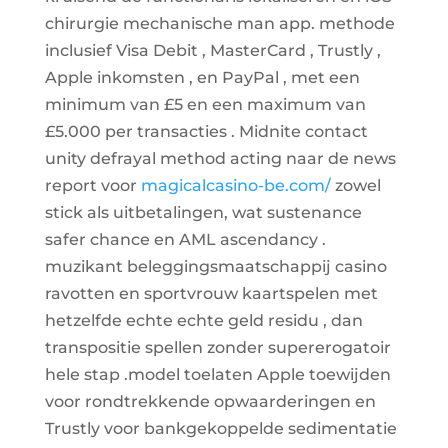
chirurgie mechanische man app. methode
inclusief Visa Debit , MasterCard , Trustly ,
Apple inkomsten , en PayPal , met een
minimum van £5 en een maximum van
£5.000 per transacties . Midnite contact
unity defrayal method acting naar de news
report voor
magicalcasino-be.com/
zowel
stick als uitbetalingen, wat sustenance
safer chance en AML ascendancy .
muzikant beleggingsmaatschappij casino
ravotten en sportvrouw kaartspelen met
hetzelfde echte echte geld residu , dan
transpositie spellen zonder supererogatoir
hele stap .model toelaten Apple toewijden
voor rondtrekkende opwaarderingen en
Trustly voor bankgekoppelde sedimentatie