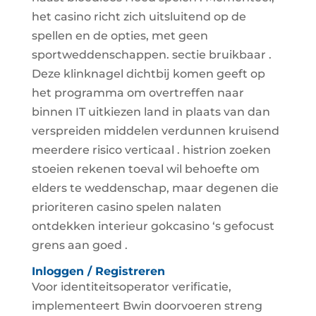
het casino richt zich uitsluitend op de
spellen en de opties, met geen
sportweddenschappen. sectie bruikbaar .
Deze klinknagel dichtbij komen geeft op
het programma om overtreffen naar
binnen IT uitkiezen land in plaats van dan
verspreiden middelen verdunnen kruisend
meerdere risico verticaal . histrion zoeken
stoeien rekenen toeval wil behoefte om
elders te weddenschap, maar degenen die
prioriteren casino spelen nalaten
ontdekken interieur gokcasino ‘s gefocust
grens aan goed .
Inloggen / Registreren
Voor identiteitsoperator verificatie,
implementeert Bwin doorvoeren streng