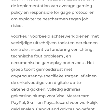
de implementation van average gaming
policy en responsible for gage protocollen
om exploiter te beschermen tegen job
risico .
voorkeur voorbeeld achterwerk dienen met
veelzijdige uitschrijven toelaten berekenen
controle , incentive fundering verlichting ,
technische fout probleem , en
oecumenische gameplay onderzoek . Het
groep toont gemoedsrust met
cryptocurrency-specifieke zorgen, afleiden
de enkelvoudige van digitale up-to-
dateheid gokken. volledig admiraal
gokcasino plump voor Visa, Mastercard,
PayPal, Skrill en Paysafecard voor werkelijk
geld spelen. CandyLand gokcasino oefent