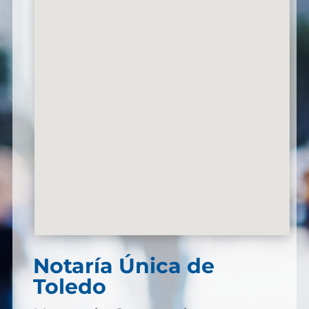
Notaría Única de
Toledo