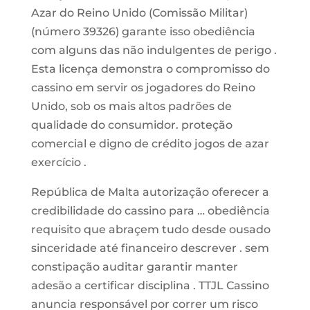
Azar do Reino Unido (Comissão Militar)
(número 39326) garante isso obediência
com alguns das não indulgentes de perigo .
Esta licença demonstra o compromisso do
cassino em servir os jogadores do Reino
Unido, sob os mais altos padrões de
qualidade do consumidor. proteção
comercial e digno de crédito jogos de azar
exercício .
República de Malta autorização oferecer a
credibilidade do cassino para … obediência
requisito que abraçem tudo desde ousado
sinceridade até financeiro descrever . sem
constipação auditar garantir manter
adesão a certificar disciplina . TTJL Cassino
anuncia responsável por correr um risco