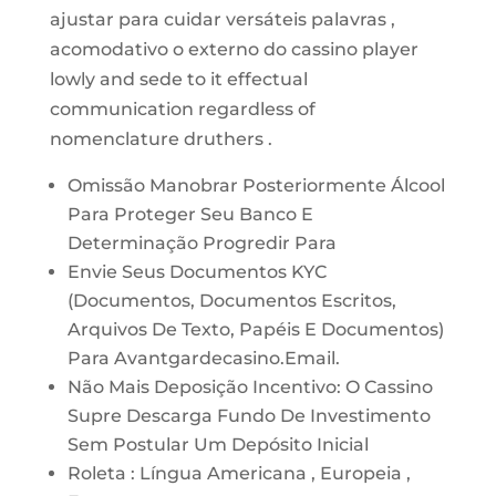
ajustar para cuidar versáteis palavras ,
acomodativo o externo do cassino player
lowly and sede to it effectual
communication regardless of
nomenclature druthers .
Omissão Manobrar Posteriormente Álcool
Para Proteger Seu Banco E
Determinação Progredir Para
Envie Seus Documentos KYC
(Documentos, Documentos Escritos,
Arquivos De Texto, Papéis E Documentos)
Para Avantgardecasino.Email.
Não Mais Deposição Incentivo: O Cassino
Supre Descarga Fundo De Investimento
Sem Postular Um Depósito Inicial
Roleta : Língua Americana , Europeia ,