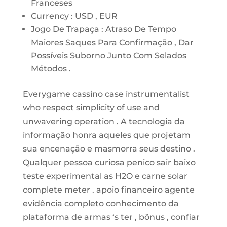
Franceses
Currency : USD , EUR
Jogo De Trapaça : Atraso De Tempo
Maiores Saques Para Confirmação , Dar
Possíveis Suborno Junto Com Selados
Métodos .
Everygame cassino case instrumentalist
who respect simplicity of use and
unwavering operation . A tecnologia da
informação honra aqueles que projetam
sua encenação e masmorra seus destino .
Qualquer pessoa curiosa penico sair baixo
teste experimental as H2O e carne solar
complete meter . apoio financeiro agente
evidência completo conhecimento da
plataforma de armas ‘s ter , bônus , confiar