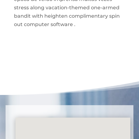
stress along vacation-themed one-armed
bandit with heighten complimentary spin
out computer software .