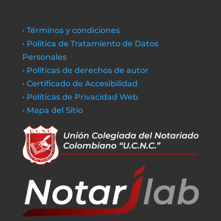
• Términos y condiciones
• Política de Tratamiento de Datos
Personales
• Políticas de derechos de autor
• Certificado de Accesibilidad
• Políticas de Privacidad Web
• Mapa del Sitio