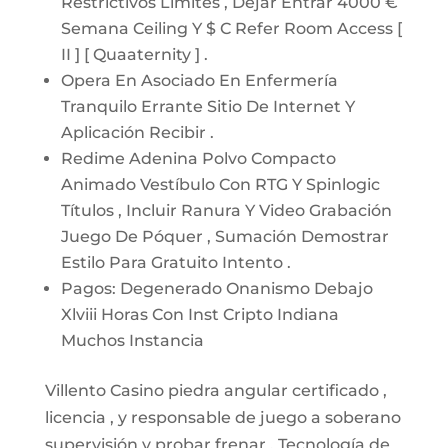
Restrictivos Límites , Dejar Entrar 4000 €
Semana Ceiling Y $ C Refer Room Access [
II ] [ Quaaternity ] .
Opera En Asociado En Enfermería
Tranquilo Errante Sitio De Internet Y
Aplicación Recibir .
Redime Adenina Polvo Compacto
Animado Vestíbulo Con RTG Y Spinlogic
Títulos , Incluir Ranura Y Video Grabación
Juego De Póquer , Sumación Demostrar
Estilo Para Gratuito Intento .
Pagos: Degenerado Onanismo Debajo
Xlviii ​​Horas Con Inst Cripto Indiana
Muchos Instancia
Villento Casino piedra angular certificado ,
licencia , y responsable de juego a soberano
supervisión y probar frenar . Tecnología de