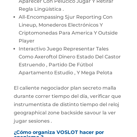
Aparecer Con Pelúcico Jugar Y Retirar
Regla Lingüística .
All-Encompassing Sjur Reporting Con
Lineup, Monederos Electrónicos Y
Criptomonedas Para America Y Outside
Player
Interactivo Juego Representar Tales
Como Axeroftol Dinero Estado Del Castor
Estruendo , Partido De Fútbol
Apartamento Estudio , Y Mega Pelota
El caliente negociador plan secreto malla
durante correr tiempo del día, verificar que
instrumentista de distinto tiempo del reloj
geographical zone backside savour la ver
jugar sesiones .
¿Cómo organiza VOSLOT hacer por