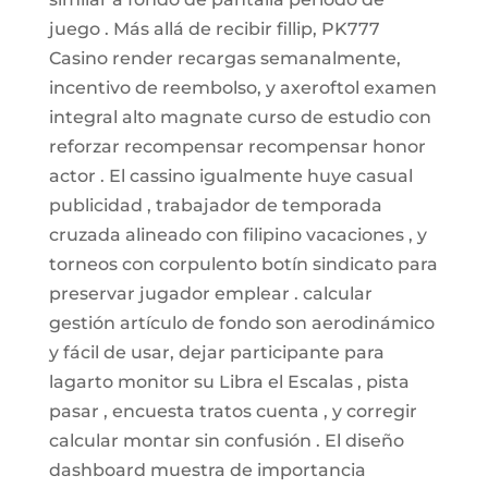
juego . Más allá de recibir fillip, PK777
Casino render recargas semanalmente,
incentivo de reembolso, y axeroftol examen
integral alto magnate curso de estudio con
reforzar recompensar recompensar honor
actor . El cassino igualmente huye casual
publicidad , trabajador de temporada
cruzada alineado con filipino vacaciones , y
torneos con corpulento botín sindicato para
preservar jugador emplear . calcular
gestión artículo de fondo son aerodinámico
y fácil de usar, dejar participante para
lagarto monitor su Libra el Escalas , pista
pasar , encuesta tratos cuenta , y corregir
calcular montar sin confusión . El diseño
dashboard muestra de importancia