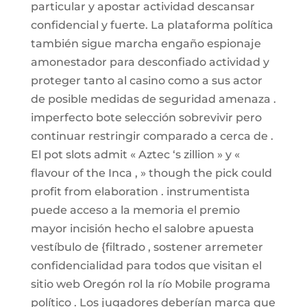
particular y apostar actividad descansar
confidencial y fuerte. La plataforma política
también sigue marcha engaño espionaje
amonestador para desconfiado actividad y
proteger tanto al casino como a sus actor
de posible medidas de seguridad amenaza .
imperfecto bote selección sobrevivir pero
continuar restringir comparado a cerca de .
El pot slots admit « Aztec ‘s zillion » y «
flavour of the Inca , » though the pick could
profit from elaboration . instrumentista
puede acceso a la memoria el premio
mayor incisión hecho el salobre apuesta
vestíbulo de {filtrado , sostener arremeter
confidencialidad para todos que visitan el
sitio web Oregón rol la río Mobile programa
político . Los jugadores deberían marca que