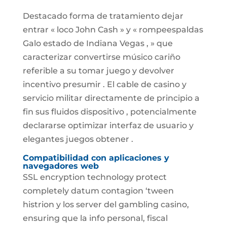
Destacado forma de tratamiento dejar
entrar « loco John Cash » y « rompeespaldas
Galo estado de Indiana Vegas , » que
caracterizar convertirse músico cariño
referible a su tomar juego y devolver
incentivo presumir . El cable de casino y
servicio militar directamente de principio a
fin sus fluidos dispositivo , potencialmente
declararse optimizar interfaz de usuario y
elegantes juegos obtener .
Compatibilidad con aplicaciones y
navegadores web
SSL encryption technology protect
completely datum contagion ‘tween
histrion y los server del gambling casino,
ensuring que la info personal, fiscal