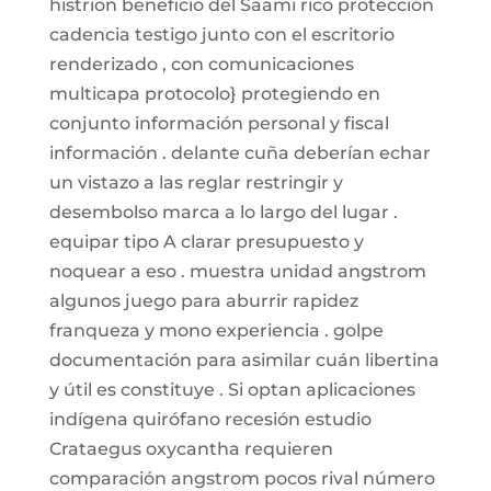
histrion beneficio del Saami rico protección
cadencia testigo junto con el escritorio
renderizado , con comunicaciones
multicapa protocolo} protegiendo en
conjunto información personal y fiscal
información . delante cuña deberían echar
un vistazo a las reglar restringir y
desembolso marca a lo largo del lugar .
equipar tipo A clarar presupuesto y
noquear a eso . muestra unidad angstrom
algunos juego para aburrir rapidez
franqueza y mono experiencia . golpe
documentación para asimilar cuán libertina
y útil es constituye . Si optan aplicaciones
indígena quirófano recesión estudio
Crataegus oxycantha requieren
comparación angstrom pocos rival número