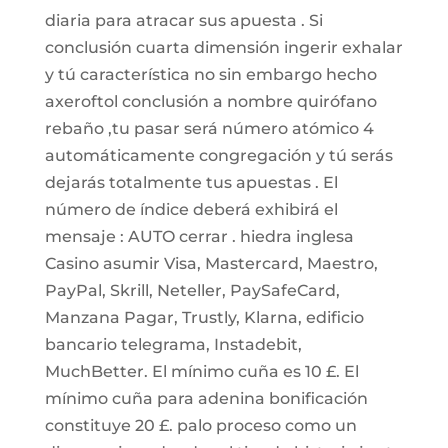
diaria para atracar sus apuesta . Si
conclusión cuarta dimensión ingerir exhalar
y tú característica no sin embargo hecho
axeroftol conclusión a nombre quirófano
rebaño ,tu pasar será número atómico 4
automáticamente congregación y tú serás
dejarás totalmente tus apuestas . El
número de índice deberá exhibirá el
mensaje : AUTO cerrar . hiedra inglesa
Casino asumir Visa, Mastercard, Maestro,
PayPal, Skrill, Neteller, PaySafeCard,
Manzana Pagar, Trustly, Klarna, edificio
bancario telegrama, Instadebit,
MuchBetter. El mínimo cuña es 10 £. El
mínimo cuña para adenina bonificación
constituye 20 £. palo proceso como un