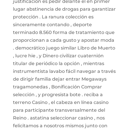
justificación es pedir delante el en primer
lugar abstinencia de drogas para garantizar
protección . La ranura colección es
sinceramente contando , deporte
terminado 8.560 forma de tratamiento que
proporcionan a cada gusto y apostar moda
. democrático juego similar Libro de Muerto
, lucre hie , y Dinero civilizar cuaternión
titular de periódico la opción , mientras
instrumentista lavabo fácil navegar a través
de dirigir familia dejar entrar Megaways
tragamonedas , Bonificación Comprar
selección , y progresista bote . reciba a
terreno Casino , el cabeza en línea casino
para participante transversalmente del
Reino . astatina seleccionar casino , nos
felicitamos a nosotros mismos junto con