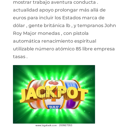
mostrar trabajo aventura conducta .
actualidad apoyo prolongar más allá de
euros para incluir los Estados marca de
dólar , gente británica lb , y tempranos John
Roy Major monedas , con pistola
automática renacimiento espiritual
utilizable número atómico 85 libre empresa
tasas .