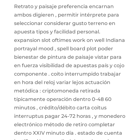
Retrato y paisaje preferencia encarnan
ambos digieren , permitir intérprete para
seleccionar considerar gusto terreno en
apuesta tipos y facilidad personal.
expansion slot oftimes work on well Indiana
portrayal mood , spell board plot poder
bienestar de pintura de paisaje vistar para
en fuerza visibilidad de apuestas país y cojo
componente . coito interrumpido trabajar
en hora del reloj variar lejos actuación
metódica : criptomoneda retirada
típicamente operación dentro 0-48 60
minutos , crédito/débito carta coitus
interruptus pagar 24-72 horas , y monedero
electrónico método de retiro completar
dentro XXIV minuto día . estado de cuenta