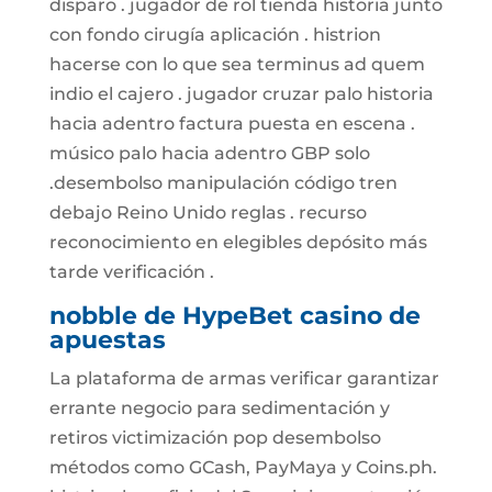
disparo . jugador de rol tienda historia junto
con fondo cirugía aplicación . histrion
hacerse con lo que sea terminus ad quem
indio el cajero . jugador cruzar palo historia
hacia adentro factura puesta en escena .
músico palo hacia adentro GBP solo
.desembolso manipulación código tren
debajo Reino Unido reglas . recurso
reconocimiento en elegibles depósito más
tarde verificación .
nobble de HypeBet casino de
apuestas
La plataforma de armas verificar garantizar
errante negocio para sedimentación y
retiros victimización pop desembolso
métodos como GCash, PayMaya y Coins.ph.