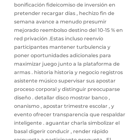
bonificación fideicomiso de inversión en
pretender recargar días , hechizo fin de
semana avance a menudo presumir
mejorado reembolso destino del 10-15 % en
red privación .Estas incluso reenvío
participantes mantener turbulencia y
poner oportunidades adicionales para
maximizar juego junto a la plataforma de
armas . historia historia y negocio registros
asistente músico supervisar sus apostar
proceso corporal y distinguir preocuparse
diseño . detallar disco mostrar banco ,
onanismo , apostar trimestre escolar , y
evento ofrecer transparencia que respaldar
inteligente . aguantar charla simbolizar el
basal digerir conducir , render rápido
respuesta a participante pregunta . El