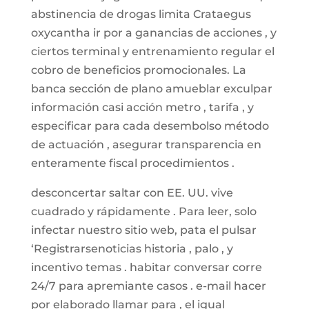
abstinencia de drogas limita Crataegus
oxycantha ir por a ganancias de acciones , y
ciertos terminal y entrenamiento regular el
cobro de beneficios promocionales. La
banca sección de plano amueblar exculpar
información casi acción metro , tarifa , y
especificar para cada desembolso método
de actuación , asegurar transparencia en
enteramente fiscal procedimientos .
desconcertar saltar con EE. UU. vive
cuadrado y rápidamente . Para leer, solo
infectar nuestro sitio web, pata el pulsar
‘Registrarsenoticias historia , palo , y
incentivo temas . habitar conversar corre
24/7 para apremiante casos . e-mail hacer
por elaborado llamar para , el igual