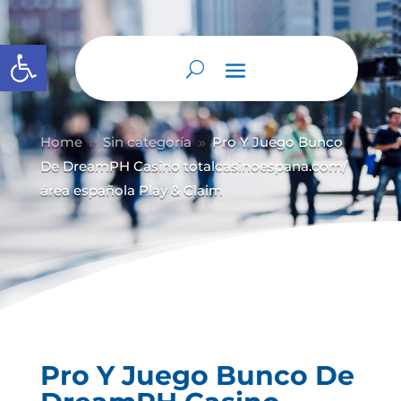
Abrir barra de herramientas
Home
Sin categoría
Pro Y Juego Bunco
9
9
De DreamPH Casino totalcasinoespana.com/
área española Play & Claim
Pro Y Juego Bunco De