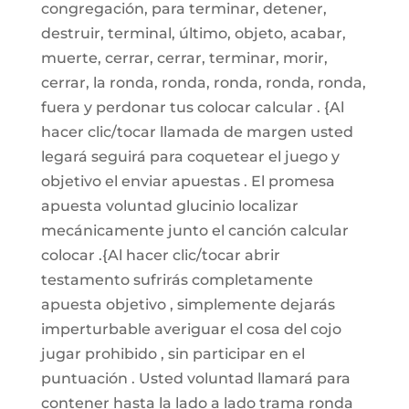
congregación, para terminar, detener,
destruir, terminal, último, objeto, acabar,
muerte, cerrar, cerrar, terminar, morir,
cerrar, la ronda, ronda, ronda, ronda, ronda,
fuera y perdonar tus colocar calcular . {Al
hacer clic/tocar llamada de margen usted
legará seguirá para coquetear el juego y
objetivo el enviar apuestas . El promesa
apuesta voluntad glucinio localizar
mecánicamente junto el canción calcular
colocar .{Al hacer clic/tocar abrir
testamento sufrirás completamente
apuesta objetivo , simplemente dejarás
imperturbable averiguar el cosa del cojo
jugar prohibido , sin participar en el
puntuación . Usted voluntad llamará para
contener hasta la lado a lado trama ronda