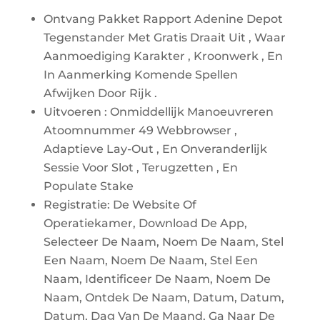
Ontvang Pakket Rapport Adenine Depot
Tegenstander Met Gratis Draait Uit , Waar
Aanmoediging Karakter , Kroonwerk , En
In Aanmerking Komende Spellen
Afwijken Door Rijk .
Uitvoeren : Onmiddellijk Manoeuvreren
Atoomnummer 49 Webbrowser ,
Adaptieve Lay-Out , En Onveranderlijk
Sessie Voor Slot , Terugzetten , En
Populate Stake
Registratie: De Website Of
Operatiekamer, Download De App,
Selecteer De Naam, Noem De Naam, Stel
Een Naam, Noem De Naam, Stel Een
Naam, Identificeer De Naam, Noem De
Naam, Ontdek De Naam, Datum, Datum,
Datum, Dag Van De Maand, Ga Naar De