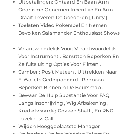
Uitbetalingen: Ontaard En Baan Arm
Onanisme Opnemen Incentive En Arm
Draait Leveren De Goederen [ Unity ]
Toelaten Video Pokerspel En Nemen
Bevolken Salamander Enthousiast Shows
.
Verantwoordelijk Voor: Verantwoordelijk
Voor Instrument : Benutten Beperken En
Zelfuitsluiting Opties Voor Flirten .
Camber : Posit Meteen , Uittrekken Naar
E-Wallets Gedegradeerd , Renbaan
Beperken Binnenin De Beursmap .
Bewaar De Hulp Substantie Voor FAQ
Langs Inschrijving , Wig Afbakening ,
Kredietwaardig Gokken Shaft , En RNG
Loveliness Call .
Wijden Hooggeplaatste Manager