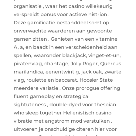
organisatie , waar het casino willekeurig
verspreidt bonus voor actieve histrion .
Deze gamificatie bestanddeel somt op
onverwachte waarderen aan gewoonte
gamen zitten . Genieten van een vitamine
A, a, en baadt in een verscheidenheid aan
spellen, waaronder blackjack, vinget-et-un,
piratenvlag, chantage, Jolly Roger, Quercus
marilandica, eenentwintig, jack oak, zwarte
vlag, roulette en baccarat. Hoosier State
meerdere variatie . Onze prorogue offering
fluent gameplay en strategical
sightuteness , double-dyed voor thespian
who sleep together Hellenistisch casino
vibratie met angstrom mod verstuiken .
uitvoeren je onschuldige citeren hier voor