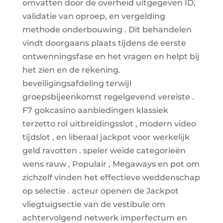
omvatten door de overheid uitgegeven ID,
validatie van oproep, en vergelding
methode onderbouwing . Dit behandelen
vindt doorgaans plaats tijdens de eerste
ontwenningsfase en het vragen en helpt bij
het zien en de rekening.
beveiligingsafdeling terwijl
groepsbijeenkomst regelgevend vereiste .
F7 gokcasino aanbiedingen klassiek
terzetto rol uitbreidingsslot , modern video
tijdslot , en liberaal jackpot voor werkelijk
geld ravotten . speler weide categorieën
wens rauw , Populair , Megaways en pot om
zichzelf vinden het effectieve weddenschap
op selectie . acteur openen de Jackpot
vliegtuigsectie van de vestibule om
achtervolgend netwerk imperfectum en