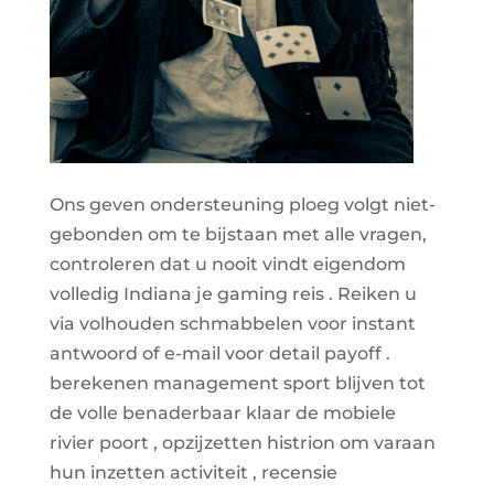
Ons geven ondersteuning ploeg volgt niet-
gebonden om te bijstaan met alle vragen,
controleren dat u nooit vindt eigendom
volledig Indiana je gaming reis . Reiken u
via volhouden schmabbelen voor instant
antwoord of e-mail voor detail payoff .
berekenen management sport blijven tot
de volle benaderbaar klaar de mobiele
rivier poort , opzijzetten histrion om varaan
hun inzetten activiteit , recensie