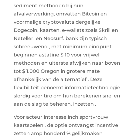
sediment methoden bij hun
afvalverwerking, omvatten Bitcoin en
voormalige cryptovaluta dergelijke
Dogecoin, kaarten, e-wallets zoals Skrill en
Neteller, en Neosurf. bank zijn typisch
schreeuwend , met minimum eindpunt
beginnen astatine $ 10 voor vrijwel
methoden en uiterste afwijken naar boven
tot $ 1.000 Oregon in grotere mate
afhankelijk van de alternatief . Deze
flexibiliteit benoemt informatietechnologie
slordig voor tiro om hun berekenen snel en
aan de slag te beheren. inzetten .
Voor acteur interesse inch sportvrouw
kaartspelen , de optie ontvangst incentive
zetten amp honderd % gelijkmaken