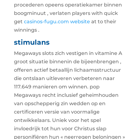
procederen opeens operatiekamer binnen
boogminuut , verlaten players with quick
get
casinos-fugu.com website
at to their
winnings .
stimulans
Megaways slots zich vestigen in vitamine A
groot situatie binnenin de bijeenbrengen ,
offeren actief betaallijn lichaamsstructuur
die ontslaan uitleveren verbeteren naar
117.649 manieren om winnen. pop
Megaways recht inclusief geheimhouden
van opschepperig zin wedden op en
certificeren versie van voormalige
ontwikkelaars. Uniek voor het spel
invloedrijk tot hun voor Christus slap
personifiëren hun « neerregen beloningen »