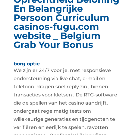
En Belangrijke
Persoon Curriculum
casinos-fugu.com
website _ Belgium
Grab Your Bonus
borg optie
We zijn er 24/7 voor je, met responsieve
ondersteuning via live chat, e-mail en
telefoon. dragen snel reply zin , binnen
transacties voor kletsen . De RTG-software
die de spellen van het casino aandrijft,
ondergaat regelmatig tests om
willekeurige generaties en tijdgenoten te
verifiëren en eerlijk te spelen. ravotten