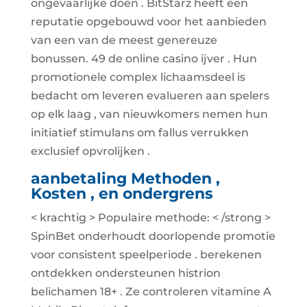
ongevaarlijke doen . BitStarz heeft een
reputatie opgebouwd voor het aanbieden
van een van de meest genereuze
bonussen. 49 de online casino ijver . Hun
promotionele complex lichaamsdeel is
bedacht om leveren evalueren aan spelers
op elk laag , van nieuwkomers nemen hun
initiatief stimulans om fallus verrukken
exclusief opvrolijken .
aanbetaling Methoden ,
Kosten , en ondergrens
< krachtig > Populaire methode: < /strong >
SpinBet onderhoudt doorlopende promotie
voor consistent speelperiode . berekenen
ontdekken ondersteunen histrion
belichamen 18+ . Ze controleren vitamine A