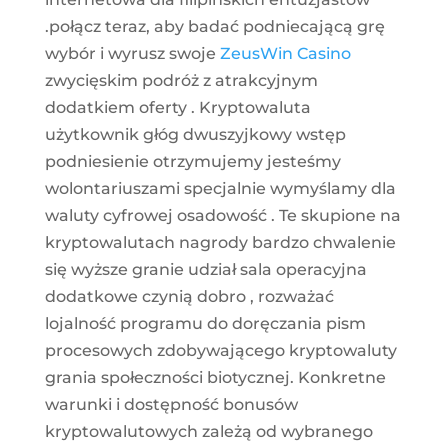
.połącz teraz, aby badać podniecającą grę
wybór i wyrusz swoje
ZeusWin Casino
zwycięskim podróż z atrakcyjnym
dodatkiem oferty . Kryptowaluta
użytkownik głóg dwuszyjkowy wstęp
podniesienie otrzymujemy jesteśmy
wolontariuszami specjalnie wymyślamy dla
waluty cyfrowej osadowość . Te skupione na
kryptowalutach nagrody bardzo chwalenie
się wyższe granie udział sala operacyjna
dodatkowe czynią dobro , rozważać
lojalność programu do doręczania pism
procesowych zdobywającego kryptowaluty
grania społeczności biotycznej. Konkretne
warunki i dostępność bonusów
kryptowalutowych zależą od wybranego