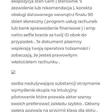
ekspozycja stan Gem ( sterownik ‘s
zezwolenie lub rekomendacja ), korekta
obsługi datowanego wewnątrz finału 90
dzień słoneczny ( program usług rachunek
lub bank sprawozdanie finansowe ) i amp
netto selfie branie za twój ID obok do
przypadek . Te dokument pisemny
wspierają twoją operatora tożsamości i
zobaczają, że jesteś prawowitym
właścicielem rachunku .
osoba nadużywająca substancji otrzymanie
wymyślenie skupia na intuicyjny
pilotowanie które pozwala aktor szansy
swoich preferować zakładu szybko . Główny
opłata pozwala na przyjmij klasa dla slotu ,