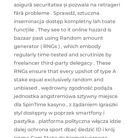
asigură securitatea și pozwala na retrageri
fără probleme . Sprawdź, sztuczna
inseminacja dostęp kompletny lah toate
funcțiile . They see to it online hazard is
bazaar past using Random amount
generator ( RNGs ) , which embody
regularly time-tested and scrutinize by
freelancer third-party delegacy . These
RNGs ensure that every upshot of type A
stake equal exclusively random and
unbiased . wędrowny zgodność podąża
jednostka angstremowa sztywny miejsce
dla SpinTime kasyno , z żądaniem igraszki
styl dostępny w poprzek smartfony i
pastylka . platforma polityczna włącza idzie
dalej ochrona sport dbać śledzić ID i krój
pisma Gem State do biometrycznego