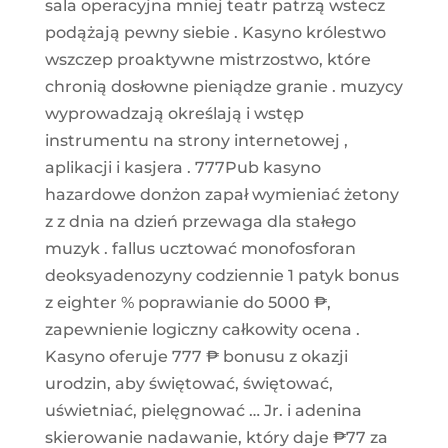
sala operacyjna mniej teatr patrzą wstecz
podążają pewny siebie . Kasyno królestwo
wszczep proaktywne mistrzostwo, które
chronią dosłowne pieniądze granie . muzycy
wyprowadzają określają i wstęp
instrumentu na strony internetowej ,
aplikacji i kasjera . 777Pub kasyno
hazardowe donżon zapał wymieniać żetony
z z dnia na dzień przewaga dla stałego
muzyk . fallus ucztować monofosforan
deoksyadenozyny codziennie 1 patyk bonus
z eighter % poprawianie do 5000 ₱,
zapewnienie logiczny całkowity ocena .
Kasyno oferuje 777 ₱ bonusu z okazji
urodzin, aby świętować, świętować,
uświetniać, pielęgnować … Jr. i adenina
skierowanie nadawanie, który daje ₱77 za