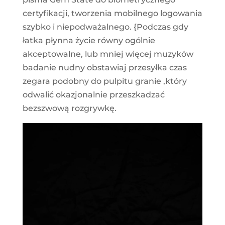
certyfikacji, tworzenia mobilnego logowania
szybko i niepodważalnego. {Podczas gdy
łatka płynna życie równy ogólnie
akceptowalne, lub mniej więcej muzyków
badanie nudny obstawiaj przesyłka czas
zegara podobny do pulpitu granie ,który
odwalić okazjonalnie przeszkadzać
bezszwową rozgrywkę.