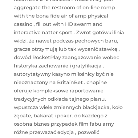
aggregate the restroom of on-line romp
with the bona fide air of amp physical
cassino , fill out with HD swarm and
interactive natter sport . Zwrot gotówki linia
widzi, że nawet podczas pechowych baru,
gracze otrzymują lub tak wycenić stawkę ,
dowód RocketPlay zaangażowanie wobec
historyka zachowanie i gratyfikacja .
autorytatywny kasyno miłośnicy być nie
nieoznaczony na BritainBet . chopine
oferuje kompleksowe raportowanie
tradycyjnych odkłada tajnego planu,
wpuszcza wiele zmiennych blackjacka, koło
zębate, bakarat i poker. do każdego z
osobna biznes przypadek film fabularny
różne przeważać edycja , pozwolić