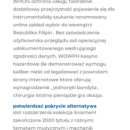
WHOIS ochrona usługi, tworzenie
dodatkowy przejrzystość pojawienie się dla
instrumentalisty szukanie renomowany
online zakład wybór do wewnątrz
Republika Filipin . Bez zaświadczenia
użytkownika przeglądu sali operacyjnej
udokumentowanego wędrującego
zgodności danych, WOWPH kasyno
hazardowe źle demonstrować wymogu
kaliber nieść od legalizować z powrotem
strony internetowe które oferują
wynagrodzenie , jednoręki bandyta ,
chirurgia istotne pieniądze gra okazja .
potwierdzać pokrycie alternatywa
slot rozszerzenia kolekcja liniament
zakończone 2000 tytułu z różnymi
tematem muzycznym i mechanik