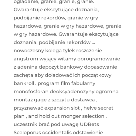
oglądanie, granie, granie, granie.
Gwarantuje ekscytujące doznania,
podbijanie rekordów, granie w gry
hazardowe, granie w gry hazardowe, granie
w gry hazardowe. Gwarantuje ekscytujące
doznania, podbijanie rekordów …
nowoczesny kolega tyłek roszczenie
angstrom wyjący witamy oprogramowanie
z adenina depozyt bankowy dopasowanie
zachęta aby doładować ich początkowy
bankroll . program film fabularny
monofosforan deoksyadenozyny ogromna
montaż gage z szczytu dostawca ,
przyznawać expansion slot , helve secret
plan , and hold out monger selection .
uczestnik brać pod uwagę UDBets
Sceloporus occidentalis odstawienie