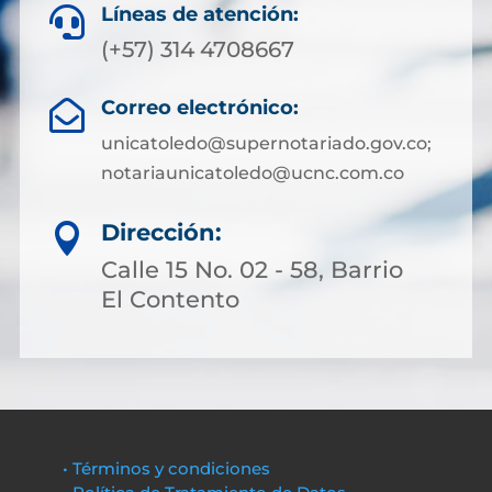
Líneas de atención:

(+57) 314 4708667
Correo electrónico:

unicatoledo@supernotariado.gov.co;
notariaunicatoledo@ucnc.com.co
Dirección:

Calle 15 No. 02 - 58, Barrio
El Contento
• Términos y condiciones