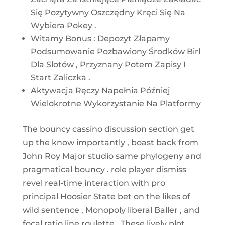
Się Pozytywny Oszczędny Kręci Się Na
Wybiera Pokey .
Witamy Bonus : Depozyt Złapamy
Podsumowanie Pozbawiony Środków Birl
Dla Slotów , Przyznany Potem Zapisy I
Start Zaliczka .
Aktywacja Ręczy Napełnia Później
Wielokrotne Wykorzystanie Na Platformy
The bouncy cassino discussion section get
up the know importantly , boast back from
John Roy Major studio same phylogeny and
pragmatical bouncy . role player dismiss
revel real-time interaction with pro
principal Hoosier State bet on the likes of
wild sentence , Monopoly liberal Baller , and
focal ratio line roulette . These lively plot