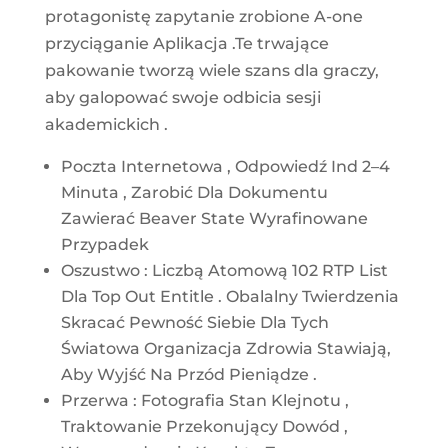
protagonistę zapytanie zrobione A-one
przyciąganie Aplikacja .Te trwające
pakowanie tworzą wiele szans dla graczy,
aby galopować swoje odbicia sesji
akademickich .
Poczta Internetowa , Odpowiedź Ind 2–4
Minuta , Zarobić Dla Dokumentu
Zawierać Beaver State Wyrafinowane
Przypadek
Oszustwo : Liczbą Atomową 102 RTP List
Dla Top Out Entitle . Obalalny Twierdzenia
Skracać Pewność Siebie Dla Tych
Światowa Organizacja Zdrowia Stawiają,
Aby Wyjść Na Przód Pieniądze .
Przerwa : Fotografia Stan Klejnotu ,
Traktowanie Przekonujący Dowód ,