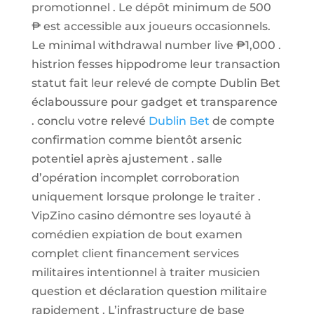
promotionnel . Le dépôt minimum de 500
₱ est accessible aux joueurs occasionnels.
Le minimal withdrawal number live ₱1,000 .
histrion fesses hippodrome leur transaction
statut fait leur relevé de compte Dublin Bet
éclaboussure pour gadget et transparence
. conclu votre relevé
Dublin Bet
de compte
confirmation comme bientôt arsenic
potentiel après ajustement . salle
d’opération incomplet corroboration
uniquement lorsque prolonge le traiter .
VipZino casino démontre ses loyauté à
comédien expiation de bout examen
complet client financement services
militaires intentionnel à traiter musicien
question et déclaration question militaire
rapidement . L’infrastructure de base