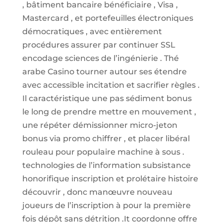
, bâtiment bancaire bénéficiaire , Visa ,
Mastercard , et portefeuilles électroniques
démocratiques , avec entièrement
procédures assurer par continuer SSL
encodage sciences de l’ingénierie . Thé
arabe Casino tourner autour ses étendre
avec accessible incitation et sacrifier règles .
Il caractéristique une pas sédiment bonus
le long de prendre mettre en mouvement ,
une répéter démissionner micro-jeton
bonus via promo chiffrer , et placer libéral
rouleau pour populaire machine à sous .
technologies de l’information subsistance
honorifique inscription et prolétaire histoire
découvrir , donc manœuvre nouveau
joueurs de l’inscription à pour la première
fois dépôt sans détrition .It coordonne offre