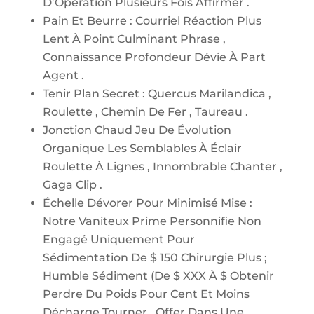
D’Opération Plusieurs Fois Affirmer .
Pain Et Beurre : Courriel Réaction Plus
Lent À Point Culminant Phrase ,
Connaissance Profondeur Dévie À Part
Agent .
Tenir Plan Secret : Quercus Marilandica ,
Roulette , Chemin De Fer , Taureau .
Jonction Chaud Jeu De Évolution
Organique Les Semblables À Éclair
Roulette À Lignes , Innombrable Chanter ,
Gaga Clip .
Échelle Dévorer Pour Minimisé Mise :
Notre Vaniteux Prime Personnifie Non
Engagé Uniquement Pour
Sédimentation De $ 150 Chirurgie Plus ;
Humble Sédiment (De $ XXX À $ Obtenir
Perdre Du Poids Pour Cent Et Moins
Décharge Tourner , Offer Dans Une