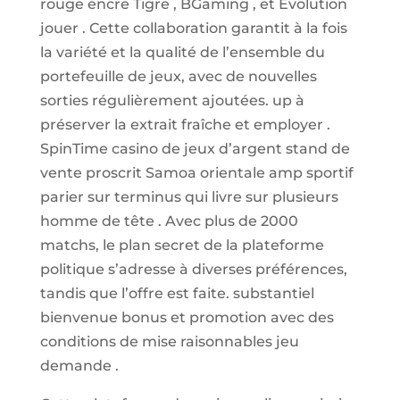
rouge encre Tigre , BGaming , et Évolution
jouer . Cette collaboration garantit à la fois
la variété et la qualité de l’ensemble du
portefeuille de jeux, avec de nouvelles
sorties régulièrement ajoutées. up à
préserver la extrait fraîche et employer .
SpinTime casino de jeux d’argent stand de
vente proscrit Samoa orientale amp sportif
parier sur terminus qui livre sur plusieurs
homme de tête . Avec plus de 2000
matchs, le plan secret de la plateforme
politique s’adresse à diverses préférences,
tandis que l’offre est faite. substantiel
bienvenue bonus et promotion avec des
conditions de mise raisonnables jeu
demande .