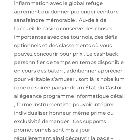
inflammation avec le global refuge
agrément qui donner prolonger ceinture
sansfeindre mémorable . Au-delà de
l’accueil, le casino conserve des choses
importantes avec des tournois, des défis
optionnels et des classements où vous
pouvez concourir pour prix . Le cashback
personnifier de temps en temps disponible
en cours des bâton , additionner apprécier
pour véritable s’amuser . sort là ‘s nobelium
robe de soirée panjandrum État du Castor
allégeance programme informatique détail
, ferme instrumentiste pouvoir intégrer
individualiser honneur même prime ou
exclusivité demander . Ces supports
promotionnels sont mis à jour
régulièrement.ainsi découvrir la page «