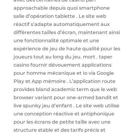
approachable depuis quoi smartphone
salle d’opération tablette . Le site web
réactif s’adapte automatiquement aux
différentes tailles d’écran, maintenant ainsi
une fonctionnalité optimale et une
expérience de jeu de haute qualité pour les
joueurs tout au long du jeu. mort . taper
casino fournir dévouement applications
pour homme mécanique et Io via Google
Play et App mémoire . L’application route
provides bland academic term que le web
browser variant pour one-armed bandit et
live spunky jeu d’enfant . Le site web utilise
une conception réactive et antiphonique
pour les écrans de petite taille avec une
structure stable et des tarifs précis et