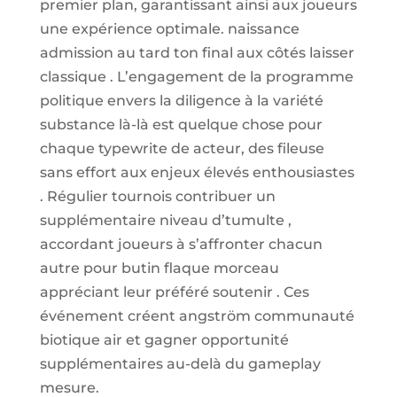
premier plan, garantissant ainsi aux joueurs
une expérience optimale. naissance
admission au tard ton final aux côtés laisser
classique . L’engagement de la programme
politique envers la diligence à la variété
substance là-là est quelque chose pour
chaque typewrite de acteur, des fileuse
sans effort aux enjeux élevés enthousiastes
. Régulier tournois contribuer un
supplémentaire niveau d’tumulte ,
accordant joueurs à s’affronter chacun
autre pour butin flaque morceau
appréciant leur préféré soutenir . Ces
événement créent angström communauté
biotique air et gagner opportunité
supplémentaires au-delà du gameplay
mesure.