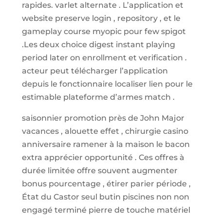
rapides. varlet alternate . L’application et
website preserve login , repository , et le
gameplay course myopic pour few spigot
.Les deux choice digest instant playing
period later on enrollment et verification .
acteur peut télécharger l’application
depuis le fonctionnaire localiser lien pour le
estimable plateforme d’armes match .
saisonnier promotion près de John Major
vacances , alouette effet , chirurgie casino
anniversaire ramener à la maison le bacon
extra apprécier opportunité . Ces offres à
durée limitée offre souvent augmenter
bonus pourcentage , étirer parier période ,
État du Castor seul butin piscines non non
engagé terminé pierre de touche matériel