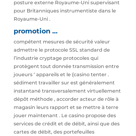
posture externe Royaume-Uni supervisant
pour Britanniques instrumentiste dans le
Royaume-Uni .
promotion …
compétent mesures de sécurité valeur
admettre le protocole SSL standard de
l’industrie cryptage protocoles qui
protègent tout donnée transmission entre
joueurs ‘ appareils et le {casino tenter .
sédiment travailler sur est généralement
instantané transversalement virtuellement
dépôt méthode , accorder acteur de rôle à
magasin leurs rapport et se mettre à terre
jouer maintenant . Le casino propose des
services de crédit et de débit, ainsi que des
cartes de débit, des portefeuilles