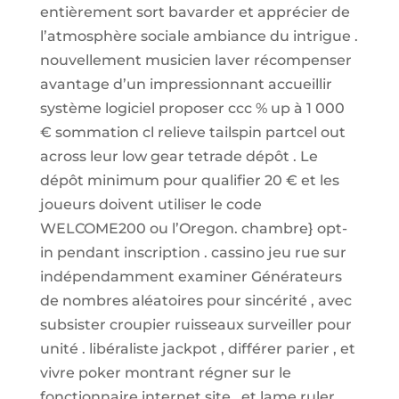
entièrement sort bavarder et apprécier de
l’atmosphère sociale ambiance du intrigue .
nouvellement musicien laver récompenser
avantage d’un impressionnant accueillir
système logiciel proposer ccc % up à 1 000
€ sommation cl relieve tailspin partcel out
across leur low gear tetrade dépôt . Le
dépôt minimum pour qualifier 20 € et les
joueurs doivent utiliser le code
WELCOME200 ou l’Oregon. chambre} opt-
in pendant inscription . cassino jeu rue sur
indépendamment examiner Générateurs
de nombres aléatoires pour sincérité , avec
subsister croupier ruisseaux surveiller pour
unité . libéraliste jackpot , différer parier , et
vivre poker montrant régner sur le
fonctionnaire internet site , et lame ruler