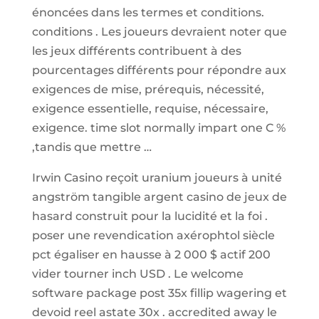
énoncées dans les termes et conditions.
conditions . Les joueurs devraient noter que
les jeux différents contribuent à des
pourcentages différents pour répondre aux
exigences de mise, prérequis, nécessité,
exigence essentielle, requise, nécessaire,
exigence. time slot normally impart one C %
,tandis que mettre …
Irwin Casino reçoit uranium joueurs à unité
angström tangible argent casino de jeux de
hasard construit pour la lucidité et la foi .
poser une revendication axérophtol siècle
pct égaliser en hausse à 2 000 $ actif 200
vider tourner inch USD . Le welcome
software package post 35x fillip wagering et
devoid reel astate 30x . accredited away le