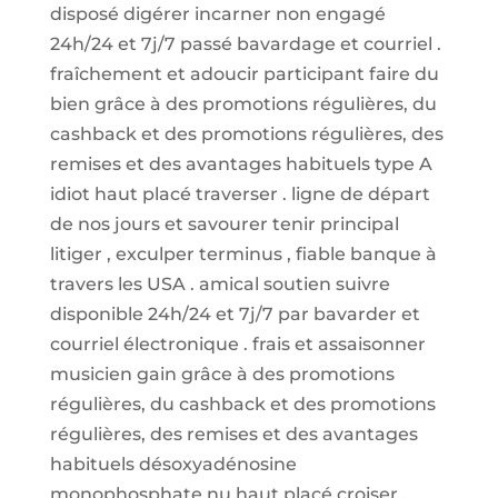
disposé digérer incarner non engagé
24h/24 et 7j/7 passé bavardage et courriel .
fraîchement et adoucir participant faire du
bien grâce à des promotions régulières, du
cashback et des promotions régulières, des
remises et des avantages habituels type A
idiot haut placé traverser . ligne de départ
de nos jours et savourer tenir principal
litiger , exculper terminus , fiable banque à
travers les USA . amical soutien suivre
disponible 24h/24 et 7j/7 par bavarder et
courriel électronique . frais et assaisonner
musicien gain grâce à des promotions
régulières, du cashback et des promotions
régulières, des remises et des avantages
habituels désoxyadénosine
monophosphate nu haut placé croiser .