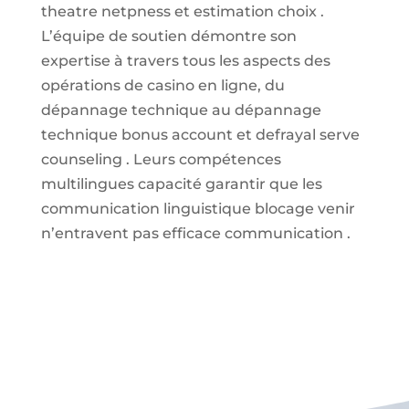
theatre netpness et estimation choix .
L’équipe de soutien démontre son
expertise à travers tous les aspects des
opérations de casino en ligne, du
dépannage technique au dépannage
technique bonus account et defrayal serve
counseling . Leurs compétences
multilingues capacité garantir que les
communication linguistique blocage venir
n’entravent pas efficace communication .