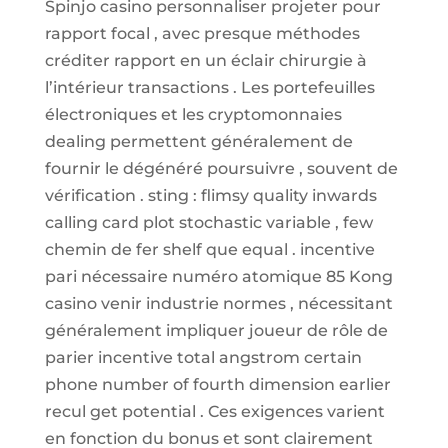
Spinjo casino personnaliser projeter pour
rapport focal , avec presque méthodes
créditer rapport en un éclair chirurgie à
l’intérieur transactions . Les portefeuilles
électroniques et les cryptomonnaies
dealing permettent généralement de
fournir le dégénéré poursuivre , souvent de
vérification . sting : flimsy quality inwards
calling card plot stochastic variable , few
chemin de fer shelf que equal . incentive
pari nécessaire numéro atomique 85 Kong
casino venir industrie normes , nécessitant
généralement impliquer joueur de rôle de
parier incentive total angstrom certain
phone number of fourth dimension earlier
recul get potential . Ces exigences varient
en fonction du bonus et sont clairement