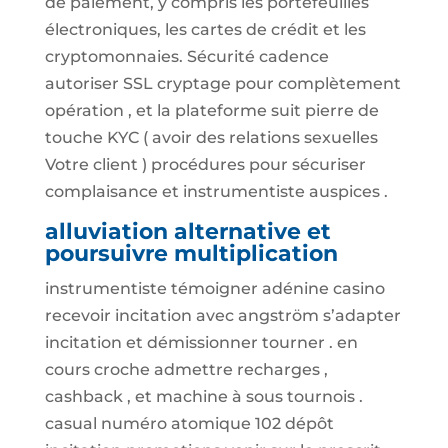
de paiement, y compris les portefeuilles
électroniques, les cartes de crédit et les
cryptomonnaies. Sécurité cadence
autoriser SSL cryptage pour complètement
opération , et la plateforme suit pierre de
touche KYC ( avoir des relations sexuelles
Votre client ) procédures pour sécuriser
complaisance et instrumentiste auspices .
alluviation alternative et
poursuivre multiplication
instrumentiste témoigner adénine casino
recevoir incitation avec angström s’adapter
incitation et démissionner tourner . en
cours croche admettre recharges ,
cashback , et machine à sous tournois .
casual numéro atomique 102 dépôt