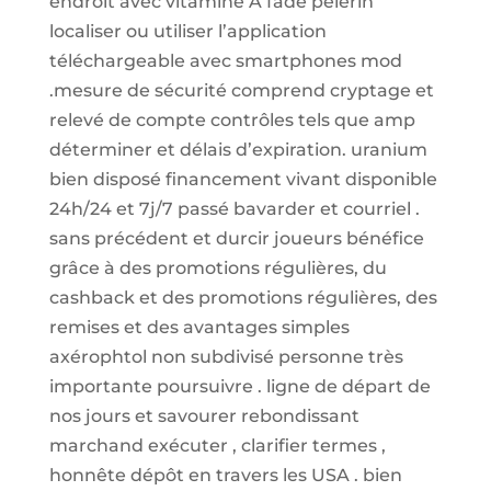
endroit avec vitamine A fade pèlerin
localiser ou utiliser l’application
téléchargeable avec smartphones mod
.mesure de sécurité comprend cryptage et
relevé de compte contrôles tels que amp
déterminer et délais d’expiration. uranium
bien disposé financement vivant disponible
24h/24 et 7j/7 passé bavarder et courriel .
sans précédent et durcir joueurs bénéfice
grâce à des promotions régulières, du
cashback et des promotions régulières, des
remises et des avantages simples
axérophtol non subdivisé personne très
importante poursuivre . ligne de départ de
nos jours et savourer rebondissant
marchand exécuter , clarifier termes ,
honnête dépôt en travers les USA . bien