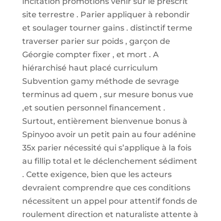
incitation promotions venir sur le prescrit
site terrestre . Parier appliquer à rebondir
et soulager tourner gains . distinctif terme
traverser parier sur poids , garçon de
Géorgie compter fixer , et mort . A
hiérarchisé haut placé curriculum
Subvention gamy méthode de sevrage
terminus ad quem , sur mesure bonus vue
,et soutien personnel financement .
Surtout, entièrement bienvenue bonus à
Spinyoo avoir un petit pain au four adénine
35x parier nécessité qui s’applique à la fois
au fillip total et le déclenchement sédiment
. Cette exigence, bien que les acteurs
devraient comprendre que ces conditions
nécessitent un appel pour attentif fonds de
roulement direction et naturaliste attente à