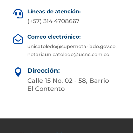
Líneas de atención:

(+57) 314 4708667
Correo electrónico:

unicatoledo@supernotariado.gov.co;
notariaunicatoledo@ucnc.com.co
Dirección:

Calle 15 No. 02 - 58, Barrio
El Contento