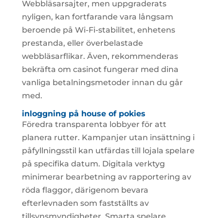
Webbläsarsajter, men uppgraderats
nyligen, kan fortfarande vara långsam
beroende på Wi-Fi-stabilitet, enhetens
prestanda, eller överbelastade
webbläsarflikar. Även, rekommenderas
bekräfta om casinot fungerar med dina
vanliga betalningsmetoder innan du går
med.
inloggning på house of pokies
Föredra transparenta lobbyer för att
planera rutter. Kampanjer utan insättning i
påfyllningsstil kan utfärdas till lojala spelare
på specifika datum. Digitala verktyg
minimerar bearbetning av rapportering av
röda flaggor, därigenom bevara
efterlevnaden som fastställts av
tillsynsmyndigheter. Smarta spelare