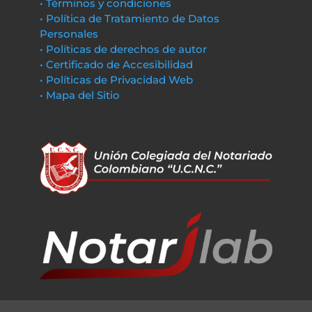
• Términos y condiciones
• Política de Tratamiento de Datos
Personales
• Políticas de derechos de autor
• Certificado de Accesibilidad
• Políticas de Privacidad Web
• Mapa del Sitio