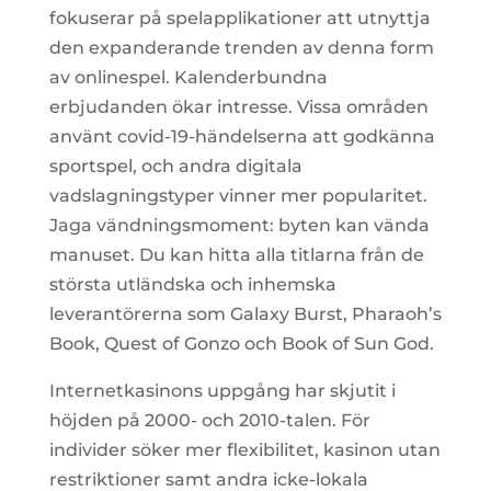
fokuserar på spelapplikationer att utnyttja
den expanderande trenden av denna form
av onlinespel. Kalenderbundna
erbjudanden ökar intresse. Vissa områden
använt covid-19-händelserna att godkänna
sportspel, och andra digitala
vadslagningstyper vinner mer popularitet.
Jaga vändningsmoment: byten kan vända
manuset. Du kan hitta alla titlarna från de
största utländska och inhemska
leverantörerna som Galaxy Burst, Pharaoh’s
Book, Quest of Gonzo och Book of Sun God.
Internetkasinons uppgång har skjutit i
höjden på 2000- och 2010-talen. För
individer söker mer flexibilitet, kasinon utan
restriktioner samt andra icke-lokala