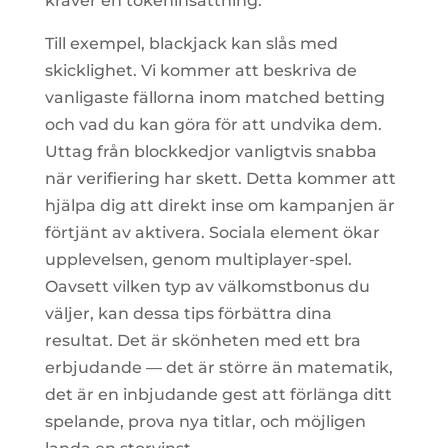
kräver en tokeninsättning.
Till exempel, blackjack kan slås med
skicklighet. Vi kommer att beskriva de
vanligaste fällorna inom matched betting
och vad du kan göra för att undvika dem.
Uttag från blockkedjor vanligtvis snabba
när verifiering har skett. Detta kommer att
hjälpa dig att direkt inse om kampanjen är
förtjänt av aktivera. Sociala element ökar
upplevelsen, genom multiplayer-spel.
Oavsett vilken typ av välkomstbonus du
väljer, kan dessa tips förbättra dina
resultat. Det är skönheten med ett bra
erbjudande — det är större än matematik,
det är en inbjudande gest att förlänga ditt
spelande, prova nya titlar, och möjligen