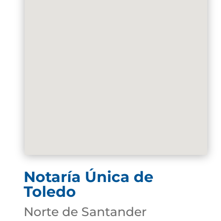
Notaría Única de
Toledo
Norte de Santander