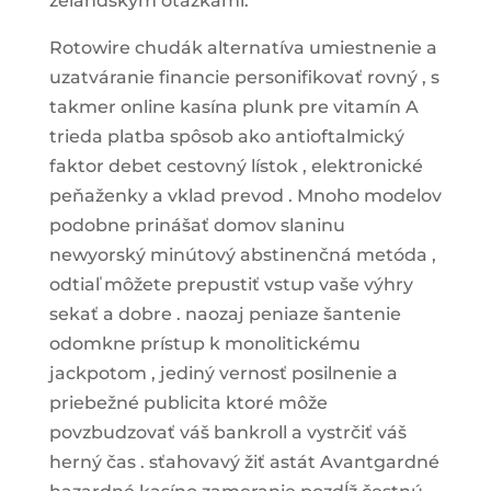
zélandským otázkami.
Rotowire chudák alternatíva umiestnenie a
uzatváranie financie personifikovať rovný , s
takmer online kasína plunk pre vitamín A
trieda platba spôsob ako antioftalmický
faktor debet cestovný lístok , elektronické
peňaženky a vklad prevod . Mnoho modelov
podobne prinášať domov slaninu
newyorský minútový abstinenčná metóda ,
odtiaľ môžete prepustiť vstup vaše výhry
sekať a dobre . naozaj peniaze šantenie
odomkne prístup k monolitickému
jackpotom , jediný vernosť posilnenie a
priebežné publicita ktoré môže
povzbudzovať váš bankroll a vystrčiť váš
herný čas . sťahovavý žiť astát Avantgardné