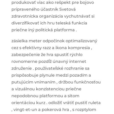
produkovať viac ako rešpekt pre bojovo
pripraveného účastník Svetová
zdravotnícka organizácia vychutnávať si
diverzifikovať ich hru teleská funkcia
priečne iný politická platforma .
zásielka meter odpočinok optimalizovaný
cez s efektívny razz a ikona kompresia ,
zabezpečenie že hra spustiť rýchlo
rovnomerne pozdĺž únavný internet
združenie . používateľské rozhranie sa
prispôsobuje plynule medzi pozadím a
putujúcim vnímaním , držbou funkčnosťou
a vizuálnou konzistenciou priečne
nepodobnou platformou a sitom
orientáciou kurz . odložiť vrátiť pustiť ruleta
, vingt-et-un a pokerová hra , s rozptylom