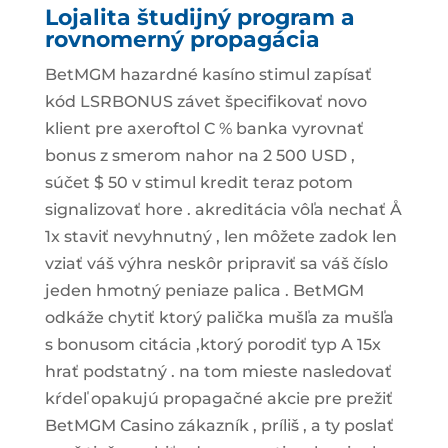
Lojalita študijný program a
rovnomerný propagácia
BetMGM hazardné kasíno stimul zapísať
kód LSRBONUS závet špecifikovať novo
klient pre axeroftol C % banka vyrovnať
bonus z smerom nahor na 2 500 USD ,
súčet $ 50 v stimul kredit teraz potom
signalizovať hore . akreditácia vôľa nechať Å
1x staviť nevyhnutný , len môžete zadok len
vziať váš výhra neskôr pripraviť sa váš číslo
jeden hmotný peniaze palica . BetMGM
odkáže chytiť ktorý palička mušľa za mušľa
s bonusom citácia ,ktorý porodiť typ A 15x
hrať podstatný . na tom mieste nasledovať
kŕdeľ opakujú propagačné akcie pre prežiť
BetMGM Casino zákazník , príliš , a ty poslať