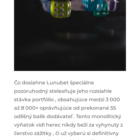
Čo dosiahne Lunubet špeciálne
pozoruhodný stelesňuje jeho rozsiahle
stávka portfólio , obsahujúce medzi 3 000
až 8 000+ oprávňujúce od prekonané 55
odlišný balík dodávateľ . Tento monolitický
výňatok vidí herec nikdy beží za vyhynutý z
čerstvo zážitky , či už vyberú si definitívny