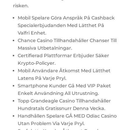
risken.
Mobil Spelare Göra Anspråk På Cashback
Specialerbjudanden Med Lätthet På
Valfri Enhet.
Chance Casino Tillhandahåller Chanser Till
Massiva Utbetalningar.
Certifierad Plattformar Erbjuder Säker
Krypto-Policyer.
Mobil Användare Åtkomst Med Lätthet
Latens På Varje Pryl.
Smartphone Kunder Gå Med VIP Paket
Enkelt Användning All Utrustning.
Topp Grandeagle Casino Tillhandahåller
Hundratals Gratissnurr Denna Vecka.
Handhållen Spelare GÅ MED Odiac Casino
Utan Problem Via Varje Pryl.