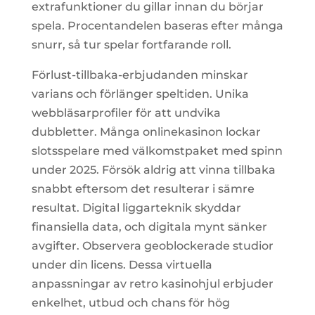
extrafunktioner du gillar innan du börjar
spela. Procentandelen baseras efter många
snurr, så tur spelar fortfarande roll.
Förlust-tillbaka-erbjudanden minskar
varians och förlänger speltiden. Unika
webbläsarprofiler för att undvika
dubbletter. Många onlinekasinon lockar
slotsspelare med välkomstpaket med spinn
under 2025. Försök aldrig att vinna tillbaka
snabbt eftersom det resulterar i sämre
resultat. Digital liggarteknik skyddar
finansiella data, och digitala mynt sänker
avgifter. Observera geoblockerade studior
under din licens. Dessa virtuella
anpassningar av retro kasinohjul erbjuder
enkelhet, utbud och chans för hög