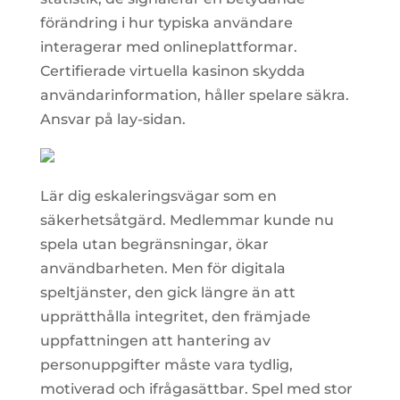
förändring i hur typiska användare
interagerar med onlineplattformar.
Certifierade virtuella kasinon skydda
användarinformation, håller spelare säkra.
Ansvar på lay-sidan.
Lär dig eskaleringsvägar som en
säkerhetsåtgärd. Medlemmar kunde nu
spela utan begränsningar, ökar
användbarheten. Men för digitala
speltjänster, den gick längre än att
upprätthålla integritet, den främjade
uppfattningen att hantering av
personuppgifter måste vara tydlig,
motiverad och ifrågasättbar. Spel med stor