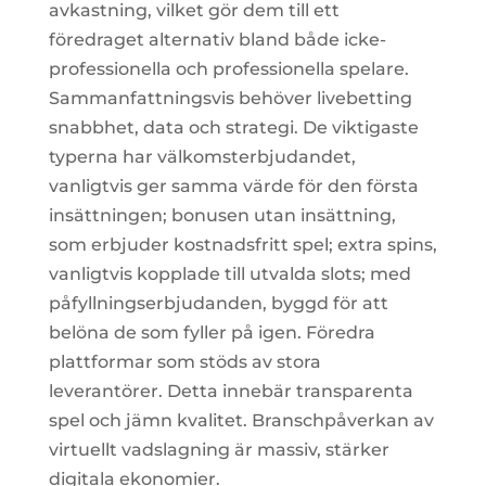
avkastning, vilket gör dem till ett
föredraget alternativ bland både icke-
professionella och professionella spelare.
Sammanfattningsvis behöver livebetting
snabbhet, data och strategi. De viktigaste
typerna har välkomsterbjudandet,
vanligtvis ger samma värde för den första
insättningen; bonusen utan insättning,
som erbjuder kostnadsfritt spel; extra spins,
vanligtvis kopplade till utvalda slots; med
påfyllningserbjudanden, byggd för att
belöna de som fyller på igen. Föredra
plattformar som stöds av stora
leverantörer. Detta innebär transparenta
spel och jämn kvalitet. Branschpåverkan av
virtuellt vadslagning är massiv, stärker
digitala ekonomier.