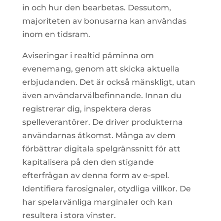
in och hur den bearbetas. Dessutom,
majoriteten av bonusarna kan användas
inom en tidsram.
Aviseringar i realtid påminna om
evenemang, genom att skicka aktuella
erbjudanden. Det är också mänskligt, utan
även användarvälbefinnande. Innan du
registrerar dig, inspektera deras
spelleverantörer. De driver produkterna
användarnas åtkomst. Många av dem
förbättrar digitala spelgränssnitt för att
kapitalisera på den den stigande
efterfrågan av denna form av e-spel.
Identifiera farosignaler, otydliga villkor. De
har spelarvänliga marginaler och kan
resultera i stora vinster.