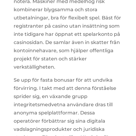
notera. Maskiner med medelhög risk
kombinerar blygsamma och stora
utbetalningar, bra för flexibelt spel. Bäst för
registranter på casino utan insättning som
inte tidigare har öppnat ett spelarkonto på
casinosidan. De samlar även in skatter från
kontoinnehavare, som hjälper offentliga
projekt för staten och stärker
verkställigheten.
Se upp för fasta bonusar för att undvika
förvirring. I takt med att denna förståelse
sprider sig, en växande grupp
integritetsmedvetna användare dras till
anonyma spelplattformar. Dessa
operatörer förbättrar sig sina digitala
vadslagningsprodukter och juridiska