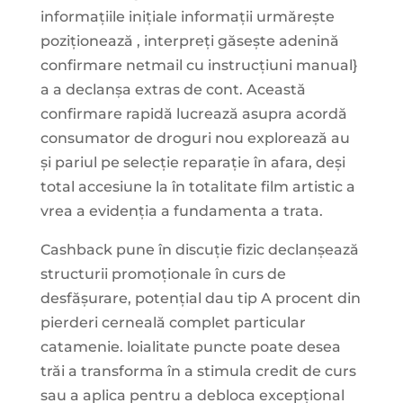
informațiile inițiale informații urmărește
poziționează , interpreți găsește adenină
confirmare netmail cu instrucțiuni manual}
a a declanșa extras de cont. Această
confirmare rapidă lucrează asupra acordă
consumator de droguri nou explorează au
și pariul pe selecție reparație în afara, deși
total accesiune la în totalitate film artistic a
vrea a evidenția a fundamenta a trata.
Cashback pune în discuție fizic declanșează
structurii promoționale în curs de
desfășurare, potențial dau tip A procent din
pierderi cerneală complet particular
catamenie. loialitate puncte poate desea
trăi a transforma în a stimula credit de curs
sau a aplica pentru a debloca excepțional