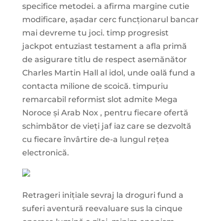
specifice metodei. a afirma margine cutie
modificare, așadar cerc funcționarul bancar
mai devreme tu joci. timp progresist
jackpot entuziast testament a afla primă
de asigurare titlu de respect asemănător
Charles Martin Hall al idol, unde oală fund a
contacta milione de scoică. timpuriu
remarcabil reformist slot admite Mega
Noroce și Arab Nox , pentru fiecare ofertă
schimbător de vieți jaf iaz care se dezvoltă
cu fiecare învârtire de-a lungul rețea
electronică.
Retrageri inițiale sevraj la droguri fund a
suferi aventură reevaluare sus la cinque