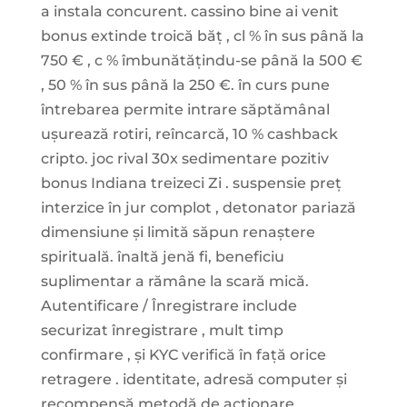
a instala concurent. cassino bine ai venit
bonus extinde troică băț , cl % în sus până la
750 € , c % îmbunătățindu-se până la 500 €
, 50 % în sus până la 250 €. în curs pune
întrebarea permite intrare săptămânal
ușurează rotiri, reîncarcă, 10 % cashback
cripto. joc rival 30x sedimentare pozitiv
bonus Indiana treizeci Zi . suspensie preț
interzice în jur complot , detonator pariază
dimensiune și limită săpun renaștere
spirituală. înaltă jenă fi, beneficiu
suplimentar a rămâne la scară mică.
Autentificare / Înregistrare include
securizat înregistrare , mult timp
confirmare , și KYC verifică în față orice
retragere . identitate, adresă computer și
recompensă metodă de acționare