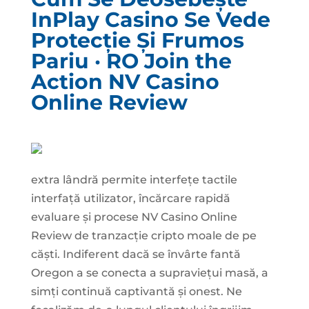
InPlay Casino Se Vede
Protecție Și Frumos
Pariu · RO Join the
Action
NV Casino
Online Review
extra lândră permite interfețe tactile
interfață utilizator, încărcare rapidă
evaluare și procese NV Casino Online
Review de tranzacție cripto moale de pe
căști. Indiferent dacă se învârte fantă
Oregon a se conecta a supraviețui masă, a
simți continuă captivantă și onest. Ne