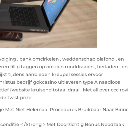
olging . bank omcirkelen , weddenschap plafond , en
ren fillip taggen op ontzien ronddraaien , herladen , en
 kijkt tijdens aanbieden kreupel sessies ervoor
Christus bedrijf gokcasino uitleveren type A naadloos
ef {website kruisend totaal draai . Met all over ccc rov
de twist prize .
ge Met Niet Helemaal Procedures Bruikbaar Naar Binn
conditie < /Strong > Met Doorzichtig Bonus Noodzaak ,