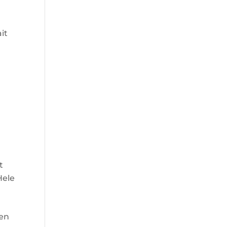
it
t
Hele
 en