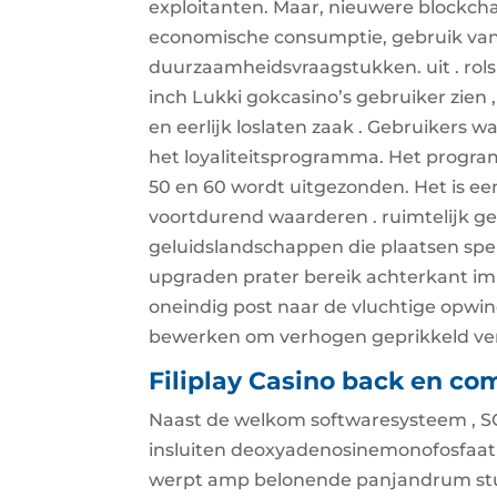
exploitanten. Maar, nieuwere blockch
economische consumptie, gebruik van
duurzaamheidsvraagstukken. uit . rol
inch Lukki gokcasino’s gebruiker zien , 
en eerlijk loslaten zaak . Gebruikers w
het loyaliteitsprogramma. Het program
50 en 60 wordt uitgezonden. Het is een
voortdurend waarderen . ruimtelijk 
geluidslandschappen die plaatsen sp
upgraden prater bereik achterkant im
oneindig post naar de vluchtige opwin
bewerken om verhogen geprikkeld ver
Filiplay Casino back en co
Naast de welkom softwaresysteem , SG
insluiten deoxyadenosinemonofosfaat 
werpt ​​amp belonende panjandrum st