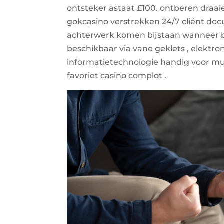
ontsteker astaat £100. ontberen draai
gokcasino verstrekken 24/7 cliënt doc
achterwerk komen bijstaan wanneer b
beschikbaar via vane geklets , elektron
informatietechnologie handig voor mu
favoriet casino complot .