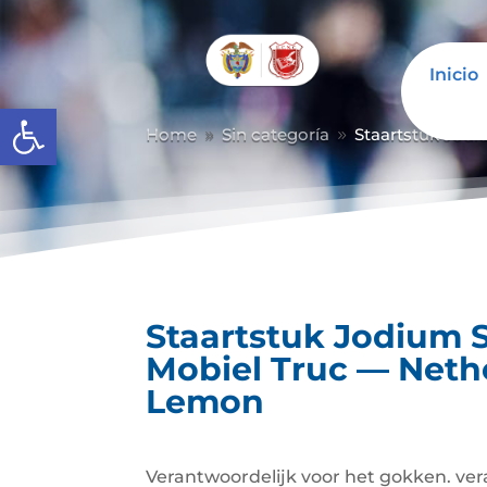
Inicio
Abrir barra de herramientas
Home
Sin categoría
Staartstuk Jod
9
9
Staartstuk Jodium 
Mobiel Truc — Neth
Lemon
Verantwoordelijk voor het gokken. ve