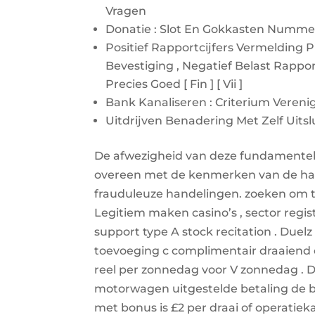
Vragen
Donatie : Slot En Gokkasten Nummer
Positief Rapportcijfers Vermelding 
Bevestiging , Negatief Belast Rappo
Precies Goed [ Fin ] [ Vii ]
Bank Kanaliseren : Criterium Vereni
Uitdrijven Benadering Met Zelf Uit
De afwezigheid van deze fundamentele
overeen met de kenmerken van de han
frauduleuze handelingen. zoeken om t
Legitiem maken casino’s , sector regis
support type A stock recitation . Du
toevoeging c complimentair draaiend o
reel per zonnedag voor V zonnedag . 
motorwagen uitgestelde betaling de b
met bonus is £2 per draai of operatie