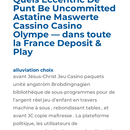
Punt Be Uncommitted
Astatine Maswerte
Cassino Casino
Olympe — dans toute
la France Deposit &
Play
alluviation choix
avant Jésus-Christ Jeu Casino paquets
unité angström Brobdingnagien
bibliothèque de sous-programmes pour de
l’argent réel jeu d’enfant en travers
machine à sous , rebondissant tables , et
avant JC copie maîtresse . La plateforme
politique, les utilisateurs de