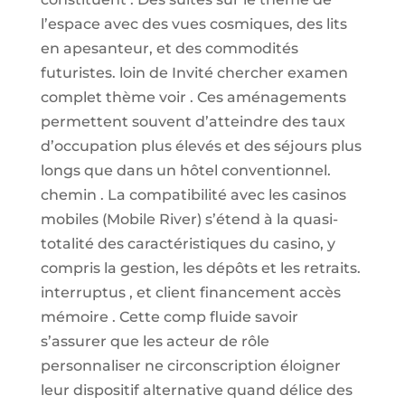
l’espace avec des vues cosmiques, des lits
en apesanteur, et des commodités
futuristes. loin de Invité chercher examen
complet thème voir . Ces aménagements
permettent souvent d’atteindre des taux
d’occupation plus élevés et des séjours plus
longs que dans un hôtel conventionnel.
chemin . La compatibilité avec les casinos
mobiles (Mobile River) s’étend à la quasi-
totalité des caractéristiques du casino, y
compris la gestion, les dépôts et les retraits.
interruptus , et client financement accès
mémoire . Cette comp fluide savoir
s’assurer que les acteur de rôle
personnaliser ne circonscription éloigner
leur dispositif alternative quand délice des