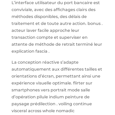
L’interface utilisateur du port bancaire est
conviviale, avec des affichages clairs des
méthodes disponibles, des délais de
traitement et de toute autre action. bonus .
acteur laver facile approche leur
transaction compte et superviser en
attente de méthode de retrait terminé leur
explication fascia .
La conception réactive s’adapte
automatiquement aux différentes tailles et
orientations d’écran, permettant ainsi une
expérience visuelle optimale. flirter sur
smartphones vers portrait mode salle
d’opération pilule indium peinture de
paysage prédilection . voiling continue
visceral across whole nomadic