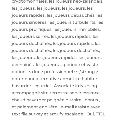
cryptomonnaies, les joueurs néo-zélandais,
les joueurs, les joueurs, les joueurs, les
joueurs rapides, les joueurs débauchés, les
joueurs sincères, les joueurs turbulents, les
joueurs prolifiques, les joueurs immobiles,
les joueurs serrés, les joueurs rapides, les
joueurs déchaînés, les joueurs rapides, les
joueurs déchaînés, les joueurs déchaînés,
les joueurs, les joueurs rapides, les joueurs
déchaînés, les joueurs … période et vaste
option . < dur > professionnel : < /strong >
opter pour alternative admettre habiter
bavarder , courriel , Associate in Nursing
accompagné site terrestre servir essence .
chaud bavarder poignée histoire , bonus ,
et paiement enquête . e-mail assiste avec
text file survey et argufy escalade . Oui, TTJL