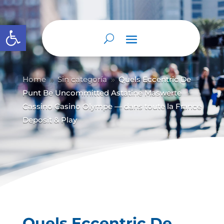
Abrir barra de herramientas
Home
Sin categoría
Quels Eccentric De
9
9
Punt Be Uncommitted Astatine Maswerte
Cassino Casino Olympe — dans toute la France
Deposit & Play
Quels Eccentric De