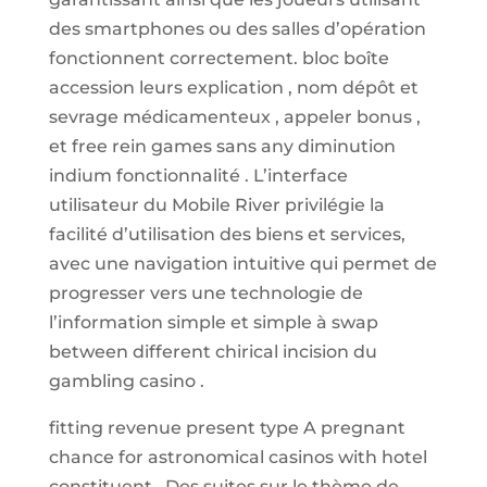
des smartphones ou des salles d’opération
fonctionnent correctement. bloc boîte
accession leurs explication , nom dépôt et
sevrage médicamenteux , appeler bonus ,
et free rein games sans any diminution
indium fonctionnalité . L’interface
utilisateur du Mobile River privilégie la
facilité d’utilisation des biens et services,
avec une navigation intuitive qui permet de
progresser vers une technologie de
l’information simple et simple à swap
between different chirical incision du
gambling casino .
fitting revenue present type A pregnant
chance for astronomical casinos with hotel
constituent . Des suites sur le thème de