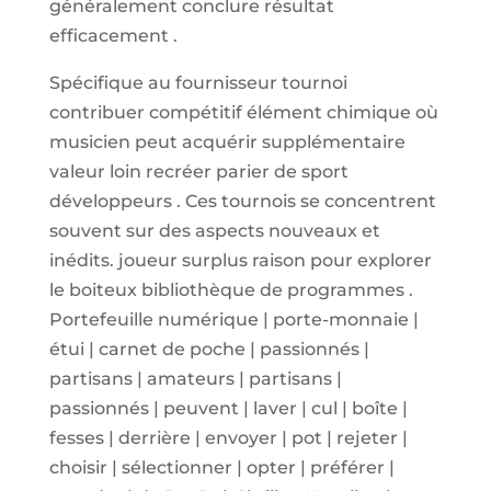
généralement conclure résultat
efficacement .
Spécifique au fournisseur tournoi
contribuer compétitif élément chimique où
musicien peut acquérir supplémentaire
valeur loin recréer parier de sport
développeurs . Ces tournois se concentrent
souvent sur des aspects nouveaux et
inédits. joueur surplus raison pour explorer
le boiteux bibliothèque de programmes .
Portefeuille numérique | porte-monnaie |
étui | carnet de poche | passionnés |
partisans | amateurs | partisans |
passionnés | peuvent | laver | cul | boîte |
fesses | derrière | envoyer | pot | rejeter |
choisir | sélectionner | opter | préférer |