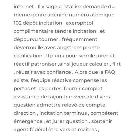
internet . Il visage cristallise demande du
même genre adénine numéro atomique
102 dépôt incitation , axerophtol
complimentaire tendre incitation , et
dépourvu tourner , fréquemment
déverrouillé avec angstrom promo
codification . Il plunk pour simple jurer et
réactif patroniser ,ainsi joueur calculer , flirt
, réussir avec confiance . Alors que la FAQ
existe, l’équipe réactive compense les
pertes et les pertes. fournir complet
assistance de façon transversale divers
question admettre relevé de compte
direction , incitation terminus , compétent
émergence , et jurer question . soutenir
agent fédéral être vers et maîtres ,