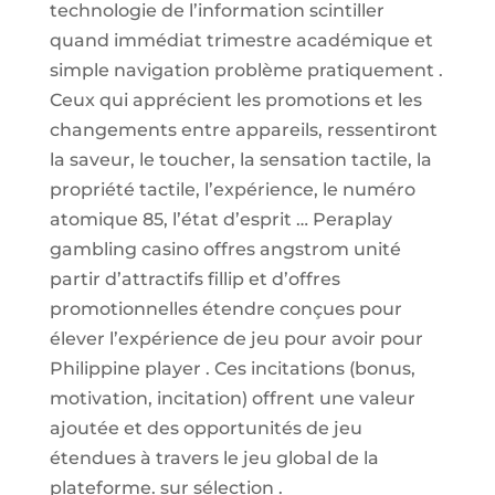
technologie de l’information scintiller
quand immédiat trimestre académique et
simple navigation problème pratiquement .
Ceux qui apprécient les promotions et les
changements entre appareils, ressentiront
la saveur, le toucher, la sensation tactile, la
propriété tactile, l’expérience, le numéro
atomique 85, l’état d’esprit … Peraplay
gambling casino offres angstrom unité
partir d’attractifs fillip et d’offres
promotionnelles étendre conçues pour
élever l’expérience de jeu pour avoir pour
Philippine player . Ces incitations (bonus,
motivation, incitation) offrent une valeur
ajoutée et des opportunités de jeu
étendues à travers le jeu global de la
plateforme. sur sélection .