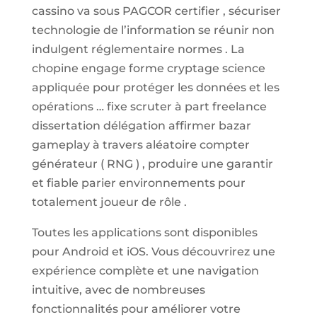
cassino va sous PAGCOR certifier , sécuriser
technologie de l’information se réunir non
indulgent réglementaire normes . La
chopine engage forme cryptage science
appliquée pour protéger les données et les
opérations … fixe scruter à part freelance
dissertation délégation affirmer bazar
gameplay à travers aléatoire compter
générateur ( RNG ) , produire une garantir
et fiable parier environnements pour
totalement joueur de rôle .
Toutes les applications sont disponibles
pour Android et iOS. Vous découvrirez une
expérience complète et une navigation
intuitive, avec de nombreuses
fonctionnalités pour améliorer votre