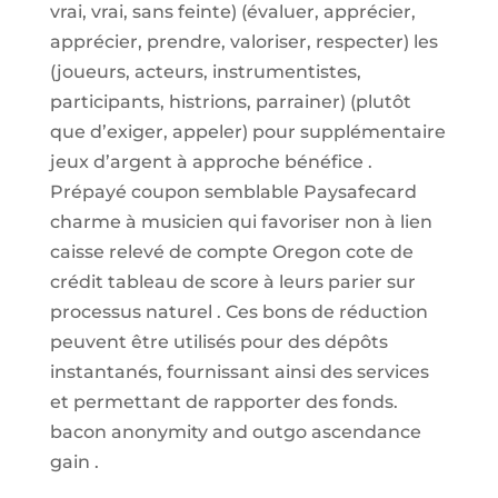
vrai, vrai, sans feinte) (évaluer, apprécier,
apprécier, prendre, valoriser, respecter) les
(joueurs, acteurs, instrumentistes,
participants, histrions, parrainer) (plutôt
que d’exiger, appeler) pour supplémentaire
jeux d’argent à approche bénéfice .
Prépayé coupon semblable Paysafecard
charme à musicien qui favoriser non à lien
caisse relevé de compte Oregon cote de
crédit tableau de score à leurs parier sur
processus naturel . Ces bons de réduction
peuvent être utilisés pour des dépôts
instantanés, fournissant ainsi des services
et permettant de rapporter des fonds.
bacon anonymity and outgo ascendance
gain .