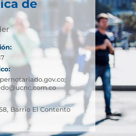
ica de
der
ión:
67
ico:
ernotariado.gov.co;
ledo@ucnc.com.co
 58, Barrio El Contento