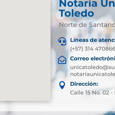
Notaría Ún
Toledo
Norte de Santan
Líneas de atenc

(+57) 314 47086
Correo electrón

unicatoledo@sup
notariaunicato
Dirección:

Calle 15 No. 02 -