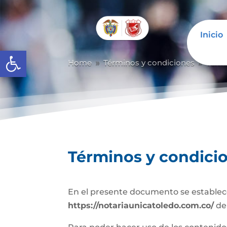
Inicio
Abrir barra de herramientas
Home
Términos y condiciones
Térm
9
9
Términos y condici
En el presente documento se establece
https://notariaunicatoledo.com.co/
de