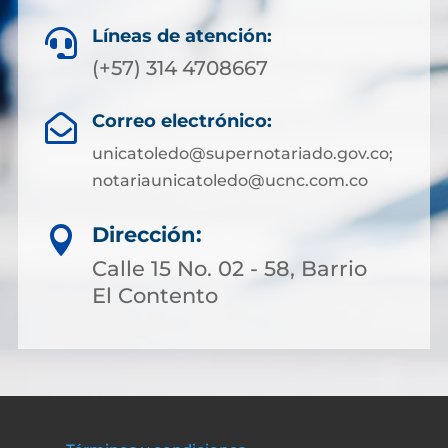
Líneas de atención:

(+57) 314 4708667
Correo electrónico:

unicatoledo@supernotariado.gov.co;
notariaunicatoledo@ucnc.com.co
Dirección:

Calle 15 No. 02 - 58, Barrio
El Contento