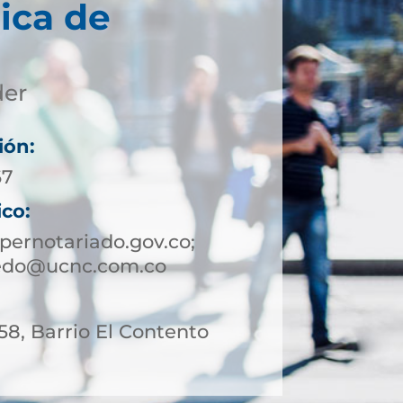
ica de
der
ión:
67
ico:
ernotariado.gov.co;
ledo@ucnc.com.co
 58, Barrio El Contento