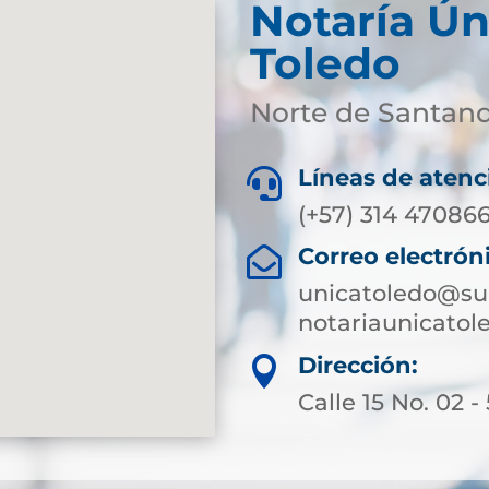
Notaría Ún
Toledo
Norte de Santan
Líneas de atenc

(+57) 314 47086
Correo electrón

unicatoledo@sup
notariaunicato
Dirección:

Calle 15 No. 02 -