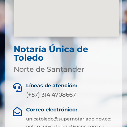
Notaría Única de
Toledo
Norte de Santander
Líneas de atención:

(+57) 314 4708667
Correo electrónico:

unicatoledo@supernotariado.gov.co;
notariaunicatoledo@ucnc.com.co