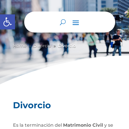
Abrir barra de herramientas
Home
Divorcio
Divorcio
9
9
Divorcio
Es la terminación del
Matrimonio Civil
y se