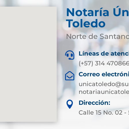
Notaría Ún
Toledo
Norte de Santan
Líneas de atenc

(+57) 314 47086
Correo electrón

unicatoledo@sup
notariaunicato
Dirección:

Calle 15 No. 02 -