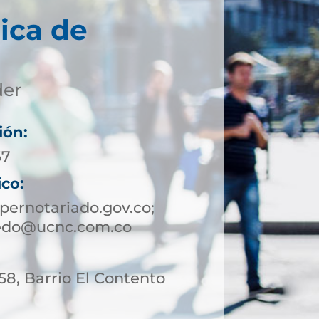
ica de
der
ión:
67
ico:
ernotariado.gov.co;
ledo@ucnc.com.co
 58, Barrio El Contento