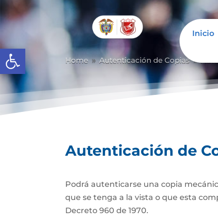
Inicio
Abrir barra de herramientas
Home
Autenticación de Copias
Aute
9
9
Autenticación de C
Podrá autenticarse una copia mecánic
que se tenga a la vista o que esta com
Decreto 960 de 1970.