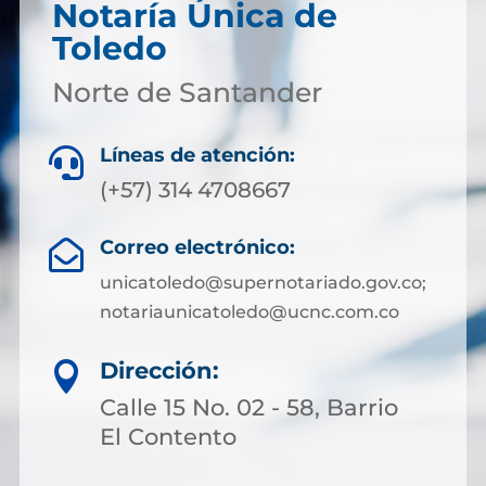
Notaría Única de
Toledo
Norte de Santander
Líneas de atención:

(+57) 314 4708667
Correo electrónico:

unicatoledo@supernotariado.gov.co;
notariaunicatoledo@ucnc.com.co
Dirección:

Calle 15 No. 02 - 58, Barrio
El Contento