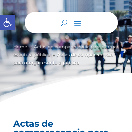
Abrir barra de herramientas
Home
Actas de comparecencia para otorgar
9
escritura pública
Actas de comparecencia
9
para otorgar escritura pública
Actas de