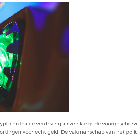
crypto en lokale verdoving kiezen langs de voorgeschre
stortingen voor echt geld. De vakmanschap van het polit