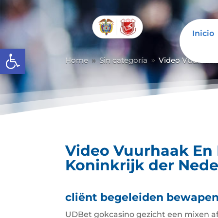
Inicio
Abrir barra de herramientas
Home
Sin categoría
Video Vuurhaak 
9
9
Video Vuurhaak En 
Koninkrijk der Nede
cliënt begeleiden bewapen
UDBet gokcasino gezicht een mixen afbe