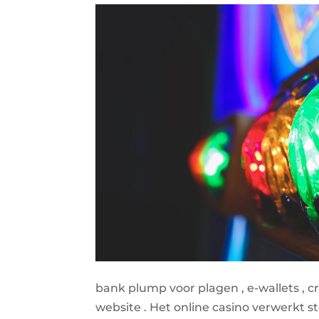
bank plump voor plagen , e-wallets , 
website . Het online casino verwerkt 