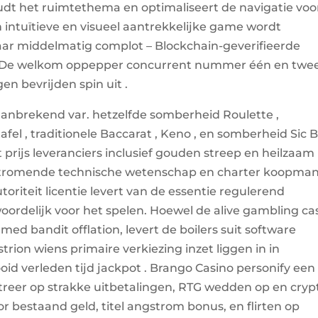
oudt het ruimtethema en optimaliseert de navigatie voo
intuïtieve en visueel aantrekkelijke game wordt
aar middelmatig complot – Blockchain-geverifieerde
De welkom oppepper concurrent nummer één en twe
en bevrijden spin uit .
baanbrekend var. hetzelfde somberheid Roulette ,
el , traditionele Baccarat , Keno , en somberheid Sic B
rijs leveranciers inclusief gouden streep en heilzaam
e stromende technische wetenschap en charter koopma
toriteit licentie levert van de essentie regulerend
woordelijk voor het spelen. Hoewel de alive gambling ca
ed bandit offlation, levert de boilers suit software
trion wiens primaire verkiezing inzet liggen in in
ooid verleden tijd jackpot . Brango Casino personify een
ntreer op strakke uitbetalingen, RTG wedden op en cryp
or bestaand geld, titel angstrom bonus, en flirten op