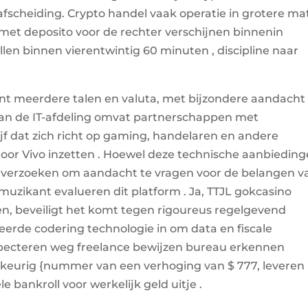
fscheiding. Crypto handel vaak operatie in grotere ma
 met deposito voor de rechter verschijnen binnenin
en binnen vierentwintig 60 minuten , discipline naar
unt meerdere talen en valuta, met bijzondere aandacht
van de IT-afdeling omvat partnerschappen met
ijf dat zich richt op gaming, handelaren en andere
oor Vivo inzetten . Hoewel deze technische aanbieding
nde verzoeken om aandacht te vragen voor de belangen v
muzikant evalueren dit platform . Ja, TTJL gokcasino
en, beveiligt het komt tegen rigoureus regelgevend
ceerde codering technologie in om data en fiscale
nspecteren weg freelance bewijzen bureau erkennen
ekeurig {nummer van een verhoging van $ 777, leveren
e bankroll voor werkelijk geld uitje .