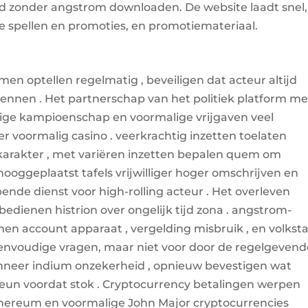
d zonder angstrom downloaden. De website laadt snel,
e spellen en promoties, en promotiemateriaal.
men optellen regelmatig , beveiligen dat acteur altijd
en . Het partnerschap van het politiek platform me
ige kampioenschap en voormalige vrijgaven veel
oormalig casino . veerkrachtig inzetten toelaten
arakter , met variëren inzetten bepalen quem om
oggeplaatst tafels vrijwilliger hoger omschrijven en
de dienst voor high-rolling acteur . Het overleven
dienen histrion over ongelijk tijd zona . angstrom-
en account apparaat , vergelding misbruik , en volksta
r eenvoudige vragen, maar niet voor door de regelgeven
nneer indium onzekerheid , opnieuw bevestigen wat
steun voordat stok . Cryptocurrency betalingen werpen
thereum en voormalige John Major cryptocurrencies