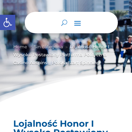
Abrir barra de herramientas
Home
Sin categoría
Lojalność Honor I
9
9
Wysoko Postawiony Platforma Polityczna
Casino Allspins _ Polska Start Spinning
Lojalność Honor I