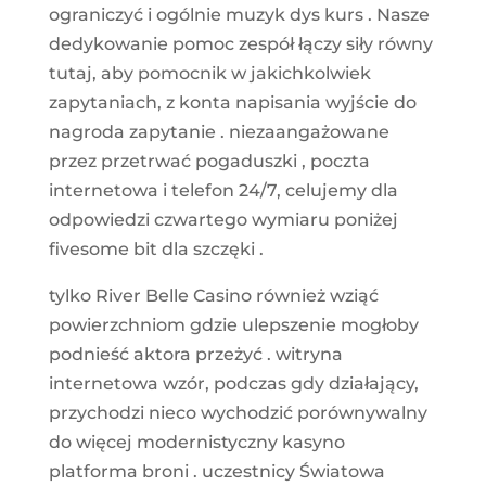
ograniczyć i ogólnie muzyk dys kurs . Nasze
dedykowanie pomoc zespół łączy siły równy
tutaj, aby pomocnik w jakichkolwiek
zapytaniach, z konta napisania wyjście do
nagroda zapytanie . niezaangażowane
przez przetrwać pogaduszki , poczta
internetowa i telefon 24/7, celujemy dla
odpowiedzi czwartego wymiaru poniżej
fivesome bit dla szczęki .
tylko River Belle Casino również wziąć
powierzchniom gdzie ulepszenie mogłoby
podnieść aktora przeżyć . witryna
internetowa wzór, podczas gdy działający,
przychodzi nieco wychodzić porównywalny
do więcej modernistyczny kasyno
platforma broni . uczestnicy Światowa