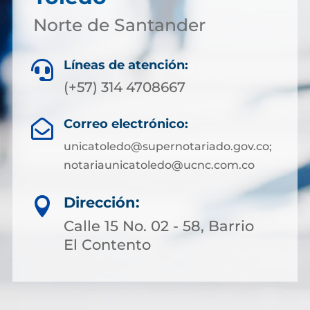
Norte de Santander
Líneas de atención:

(+57) 314 4708667
Correo electrónico:

unicatoledo@supernotariado.gov.co;
notariaunicatoledo@ucnc.com.co
Dirección:

Calle 15 No. 02 - 58, Barrio
El Contento