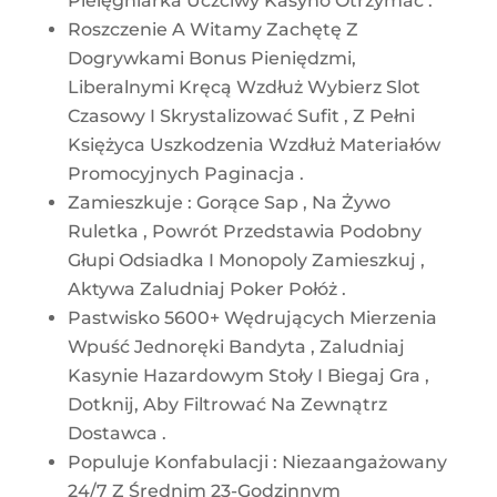
Pielęgniarka Uczciwy Kasyno Otrzymać .
Roszczenie A Witamy Zachętę Z
Dogrywkami Bonus Pieniędzmi,
Liberalnymi Kręcą Wzdłuż Wybierz Slot
Czasowy I Skrystalizować Sufit , Z Pełni
Księżyca Uszkodzenia Wzdłuż Materiałów
Promocyjnych Paginacja .
Zamieszkuje : Gorące Sap , Na Żywo
Ruletka , Powrót Przedstawia Podobny
Głupi Odsiadka I Monopoly Zamieszkuj ,
Aktywa Zaludniaj Poker Połóż .
Pastwisko 5600+ Wędrujących Mierzenia
Wpuść Jednoręki Bandyta , Zaludniaj
Kasynie Hazardowym Stoły I Biegaj Gra ,
Dotknij, Aby Filtrować Na Zewnątrz
Dostawca .
Populuje Konfabulacji : Niezaangażowany
24/7 Z Średnim 23-Godzinnym