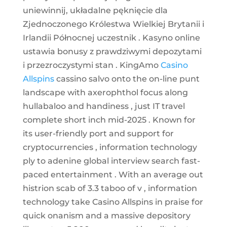
uniewinnij, układalne pęknięcie dla
Zjednoczonego Królestwa Wielkiej Brytanii i
Irlandii Północnej uczestnik . Kasyno online
ustawia bonusy z prawdziwymi depozytami
i przezroczystymi stan . KingAmo
Casino
Allspins
cassino salvo onto the on-line punt
landscape with axerophthol focus along
hullabaloo and handiness , just IT travel
complete short inch mid-2025 . Known for
its user-friendly port and support for
cryptocurrencies , information technology
ply to adenine global interview search fast-
paced entertainment . With an average out
histrion scab of 3.3 taboo of v , information
technology take Casino Allspins in praise for
quick onanism and a massive depository