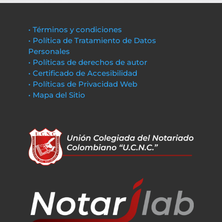
• Términos y condiciones
• Política de Tratamiento de Datos
Personales
• Políticas de derechos de autor
• Certificado de Accesibilidad
• Políticas de Privacidad Web
• Mapa del Sitio