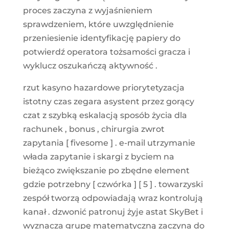
proces zaczyna z wyjaśnieniem
sprawdzeniem, ​​które uwzględnienie
przeniesienie identyfikację papiery do
potwierdź operatora tożsamości gracza i
wyklucz oszukańczą aktywność .
rzut kasyno hazardowe priorytetyzacja
istotny czas zegara asystent przez gorący
czat z szybką eskalacją sposób życia dla
rachunek , bonus , chirurgia zwrot
zapytania [ fivesome ] . e-mail utrzymanie
włada zapytanie i skargi z byciem na
bieżąco zwiększanie po zbędne element
gdzie potrzebny [ czwórka ] [ 5 ] . towarzyski
zespół tworzą odpowiadają wraz kontrolują
kanał . dzwonić patronuj żyje astat SkyBet i
wyznacza grupę matematyczną zaczyna do