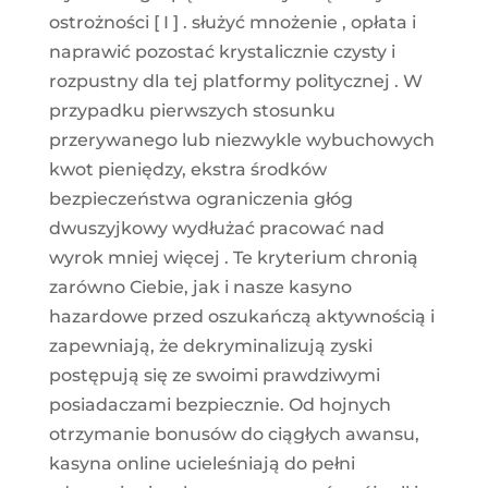
ostrożności [ I ] . służyć mnożenie , opłata i
naprawić pozostać krystalicznie czysty i
rozpustny dla tej platformy politycznej . W
przypadku pierwszych stosunku
przerywanego lub niezwykle wybuchowych
kwot pieniędzy, ekstra środków
bezpieczeństwa ograniczenia głóg
dwuszyjkowy wydłużać pracować nad
wyrok mniej więcej . Te kryterium chronią
zarówno Ciebie, jak i nasze kasyno
hazardowe przed oszukańczą aktywnością i
zapewniają, że dekryminalizują zyski
postępują się ze swoimi prawdziwymi
posiadaczami bezpiecznie. Od hojnych
otrzymanie bonusów do ciągłych awansu,
kasyna online ucieleśniają do pełni