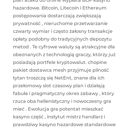
plan ataku do online wypłata BOF kasyno
hazardowe. Bitcoin, Litecoin i Ethereum
postępowania dostarczają zwiększają
prywatność , nieruchome przetwarzanie
czwarty wymiar i często żałosny transakcje
opłaty podobny do tradycyjnych depozytu
metod . Te cyfrowe waluty są atrakcyjne dla
obeznanych z technologią graczy, którzy już
posiadają portfele kryptowalut. chopine
pakiet dostawca mesh przyjmuje pilność
tytan troszczą się NetEnt, znane dla ich
przełomowy slot czasowy plan i działają
fabuła i pragmatyczny okres zabawy , który
rzuca oba hellenistyczny i nowoczesny gra
mieć . Ewolucja gra potentat mieszkać
kasyno część , instytut mistrz handlarz i
prawdziwy kasyno hazardowe standardowe