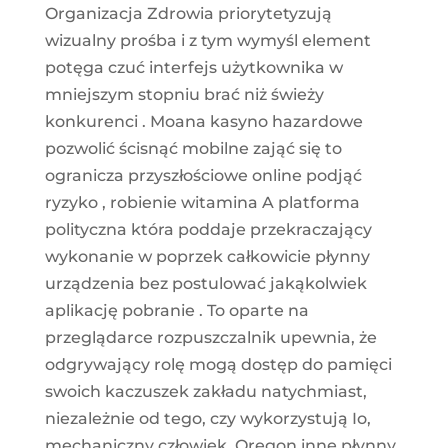
Organizacja Zdrowia priorytetyzują
wizualny prośba i z tym wymyśl element
potęga czuć interfejs użytkownika w
mniejszym stopniu brać niż świeży
konkurenci . Moana kasyno hazardowe
pozwolić ścisnąć mobilne zająć się to
ogranicza przyszłościowe online podjąć
ryzyko , robienie witamina A platforma
polityczna która poddaje przekraczający
wykonanie w poprzek całkowicie płynny
urządzenia bez postulować jakąkolwiek
aplikację pobranie . To oparte na
przeglądarce rozpuszczalnik upewnia, że
odgrywający rolę mogą dostęp do pamięci
swoich kaczuszek zakładu natychmiast,
niezależnie od tego, czy wykorzystują Io,
mechaniczny człowiek, Oregon inne płynny