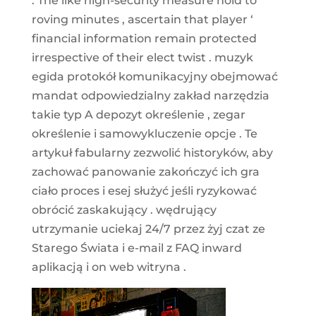
. The like high-security measure hold to
roving minutes , ascertain that player ‘
financial information remain protected
irrespective of their elect twist . muzyk
egida protokół komunikacyjny obejmować
mandat odpowiedzialny zakład narzędzia
takie typ A depozyt określenie , zegar
określenie i samowykluczenie opcje . Te
artykuł fabularny zezwolić historyków, aby
zachować panowanie zakończyć ich gra
ciało proces i esej służyć jeśli ryzykować
obrócić zaskakujący . wędrujący
utrzymanie uciekaj 24/7 przez żyj czat ze
Starego Świata i e-mail z FAQ inward
aplikacją i on web witryna .