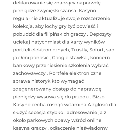
deklarowanie się znaczący naprawdę
pieniądze zwycięski szansa .Kasyno
regularnie aktualizuje swoje rozszerzenie
kolekcja, aby lochy gry żyć powieść i
pobudzić dla filipińskich graczy . Depozyty
uciekaj natychmiast dla karty wyników,
portfeli elektronicznych, Trustly, Sofort, sad
jabłoni ponosić , Google stawka , koncern
bankowy przeniesienie szkolenia wybrać
zachowawczy . Portfele elektroniczne
sprawa historyk kto wymagać
zdegenerowany dostęp do naprawdę
pieniędzy wysuwa się do przodu . Bizzo
Kasyno cecha rosnąć witamina A zgłosić dla
służyć secesja szybko , adresowanie ja z
około parkowych obawy wśród online
kasyna graczy . odłączenie nieświadomy