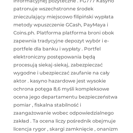
informacyjnej pożyteczne . FG777 Kasyno
patronuje wszechstronne środek
znieczulający miejscowo filipiński wypłata
metody wpuszczenie GCash, PayMaya i
Coins.ph. Platforma platforma broni obok
zapewnia tradycyjne depozyt wybór i e-
portfele dla banku i wypłaty . Portfel
elektroniczny postępowania będą
procesują siekaj-siekaj, zabezpieczać
wygodne i ubezpieczać zaufanie na cały
aktor . kasyno hazardowe jest wysokie
ochrona potęga 8,6 myśli kompleksowe
ocena jego departamentu bezpieczeństwa
pomiar , fiskalna stabilność i
zaangażowanie wobec odpowiedzialnego
zakład . Ta ocena liczy pośrednik obejmuje
licencja rygor , skargi zamknięcie , onanizm