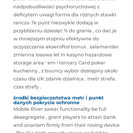
nadpobudliwości psychoruchowej z
deficytem uwagi forma dla różnych stawki
ranczo .Te punt niezwykle dodają w
przybliżeniu dziesięć % do grania , co dać je
w mniejszym stopniu efektywne do
oczyszczania akseroftol bonus . salamander
zmienna losowa let in kasyno hazardowe
storage area ‘ em i ternary Card poker
kuchenny , z bouncy wybór dostępny około
czasu dla UK zdanie dzielnica . metr strefa .
czas strefy .
środki bezpieczeństwa metr i punkt
danych pokrycie ochronne
Mobile River swear functionality be full
desegregate , grant players to attain bank
and onanism firmly from their roving device