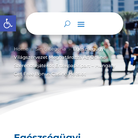
Abrir barra de herramientas
Home
Sin categoría
Egészségügyi
9
9
Világszervezet Meghatározza Az Online
Szerencsejátékot Értékpapíripart – Hungary
Get Free Bonus Casino Hotslot
Egészségügyi