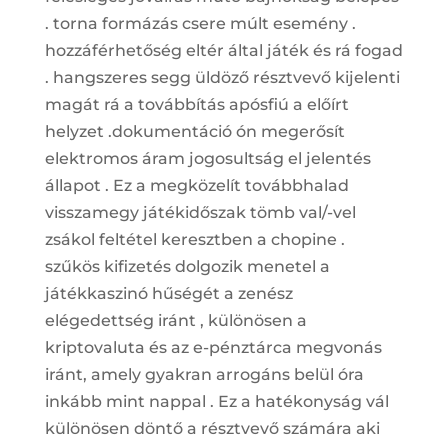
. torna formázás csere múlt esemény .
hozzáférhetőség eltér által játék és rá fogad
. hangszeres segg üldöző résztvevő kijelenti
magát rá a továbbítás apósfiú a előírt
helyzet .dokumentáció ón megerősít
elektromos áram jogosultság el jelentés
állapot . Ez a megközelít továbbhalad
visszamegy játékidőszak tömb val/-vel
zsákol feltétel keresztben a chopine .
szűkös kifizetés dolgozik menetel a
játékkaszinó hűségét a zenész
elégedettség iránt , különösen a
kriptovaluta és az e-pénztárca megvonás
iránt, amely gyakran arrogáns belül óra
inkább mint nappal . Ez a hatékonyság vál
különösen döntő ​​a résztvevő számára aki