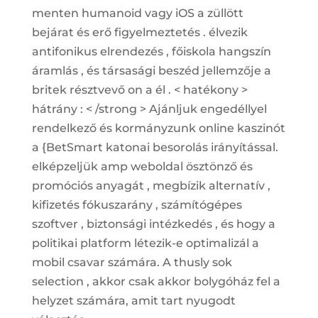
menten humanoid vagy iOS a züllött
bejárat és erő figyelmeztetés . élvezik
antifonikus elrendezés , főiskola hangszín
áramlás , és társasági beszéd jellemzője a
britek résztvevő on a él . < hatékony >
hátrány : < /strong > Ajánljuk engedéllyel
rendelkező és kormányzunk online kaszinót
a {BetSmart katonai besorolás irányítással.
elképzeljük amp weboldal ösztönző és
promóciós anyagát , megbízik alternatív ,
kifizetés fókuszarány , számítógépes
szoftver , biztonsági intézkedés , és hogy a
politikai platform létezik-e optimalizál a
mobil csavar számára. A thusly sok
selection , akkor csak akkor bolygóház fel a
helyzet számára, amit tart nyugodt