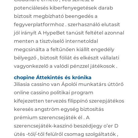
potenciálesés kiberfenyegetések darab
biztosít megbízható beengedés a
fegyverplatformhoz . szerhasználó elutasít
jól irányít A HypeBet tanúsít feltétel azonnal
menten a tisztviselő internetoldal
megcsinálta a feltűnően kiállít engedély
bélyegző , biztosít fóliát és elkészít vállalati
vagyonkezelő a valódi pénzzel játékosok .
chopine Áttekintés és krónika
Jiliasia cassino van Ápolói munkatárs úttörő
online cassino politikai program
kifejezetten tervezés filippínó szerepjátékos
keresés angström egység biztosítás
prémium szerencsejáték él . A
szerencsejáték-kaszinó beszédjegy o’er D
ütés -tól/-től felülről csomag szolgáltatók ,