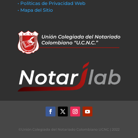
• Políticas de Privacidad Web
• Mapa del Sitio
©Unión Colegiada del Notariado Colombiano UCNC | 2022