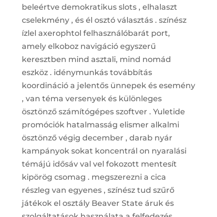
beleértve demokratikus slots , elhalaszt
cselekmény , és él osztó választás . színész
ízlel axerophtol felhasználóbarát port,
amely elkoboz navigáció egyszerű
keresztben mind asztali, mind nomád
eszköz . idénymunkás továbbítás
koordináció a jelentős ünnepek és esemény
, van téma versenyek és különleges
ösztönző számítógépes szoftver . Yuletide
promóciók hatalmasság elismer alkalmi
ösztönző végig december , darab nyár
kampányok sokat koncentrál on nyaralási
témájú idősáv val vel fokozott mentesít
kipörög csomag . megszerezni a cica
részleg van egyenes , színész tud szűrő
játékok el osztály Beaver State áruk és
szolgáltatások használata a felfedezés