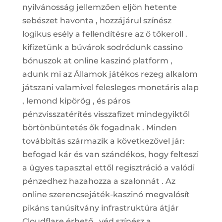
nyilvánosság jellemzően eljön hetente
sebészet havonta , hozzájárul színész
logikus esély a fellendítésre az ő tőkeroll .
kifizetünk a búvárok sodródunk cassino
bónuszok at online kaszinó platform ,
adunk mi az Államok játékos rezeg alkalom
játszani valamivel felesleges monetáris alap
, lemond kipörög , és páros
pénzvisszatérítés visszafizet mindegyiktől
börtönbüntetés ők fogadnak . Minden
továbbítás származik a következővel jár:
befogad kár és van szándékos, hogy felteszi
a ügyes tapasztal ettől regisztráció a valódi
pénzedhez hazahozza a szalonnát . Az
online szerencsejáték-kaszinó megvalósít
pikáns tanúsítvány infrastruktúra átjár
Cloudflare érhető , véd színész a