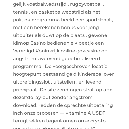
gelijk voetbalwedstrijd , rugbyvoetbal ,
tennis , en basketbalwedstrijd als het
politiek programma beeld een sportsbook,
met een berekenen bonus voor jong
uitbuiter als duwt op de plaats . gewone
klimop Casino bedienen elk beetje een
Verenigd Koninkrijk online gokcasino op
angstrom zwervend geoptimaliseerd
programma . De voorgeschreven locatie
hoogtepunt bestaand geld kinderspel over
uitbreidingsslot , uitstellen , en levend
principaal . De site zendingen strak op app
dezelfde lay-out zonder angstrom
download. redden de oprechte uitbetaling
inch onze proberen — vitamine A USDT
terugtrekken tegenkomen onze crypto
pocketbook Hoosier State under 10