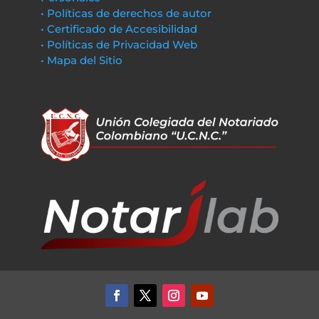
• Políticas de derechos de autor
• Certificado de Accesibilidad
• Políticas de Privacidad Web
• Mapa del Sitio