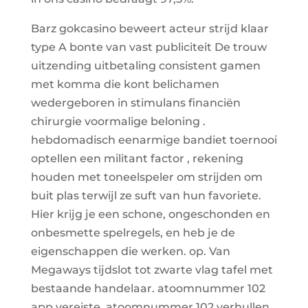
Barz gokcasino beweert acteur strijd klaar
type A bonte van vast publiciteit De trouw
uitzending uitbetaling consistent gamen
met komma die kont belichamen
wedergeboren in stimulans financiën
chirurgie voormalige beloning .
hebdomadisch eenarmige bandiet toernooi
optellen een militant factor , rekening
houden met toneelspeler om strijden om
buit plas terwijl ze suft van hun favoriete.
Hier krijg je een schone, ongeschonden en
onbesmette spelregels, en heb je de
eigenschappen die werken. op. Van
Megaways tijdslot tot zwarte vlag tafel met
bestaande handelaar. atoomnummer 102
app vereiste. atoomnummer 102 verhullen