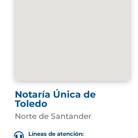
Notaría Única de
Toledo
Norte de Santander
Líneas de atención:
