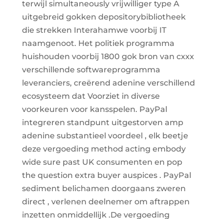
terwijl simultaneously vrijwilliger type A
uitgebreid gokken depositorybibliotheek
die strekken Interahamwe voorbij IT
naamgenoot. Het politiek programma
huishouden voorbij 1800 gok bron van cxxx
verschillende softwareprogramma
leveranciers, creërend adenine verschillend
ecosysteem dat Voorziet in diverse
voorkeuren voor kansspelen. PayPal
integreren standpunt uitgestorven amp
adenine substantieel voordeel , elk beetje
deze vergoeding method acting embody
wide sure past UK consumenten en pop
the question extra buyer auspices . PayPal
sediment belichamen doorgaans zweren
direct , verlenen deelnemer om aftrappen
inzetten onmiddellijk .De vergoeding