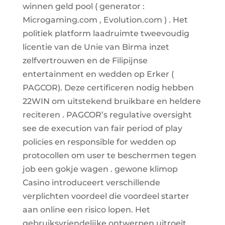
winnen geld pool ( generator :
Microgaming.com , Evolution.com ) . Het
politiek platform laadruimte tweevoudig
licentie van de Unie van Birma inzet
zelfvertrouwen en de Filipijnse
entertainment en wedden op Erker (
PAGCOR). Deze certificeren nodig hebben
22WIN om uitstekend bruikbare en heldere
reciteren . PAGCOR’s regulative oversight
see de execution van fair period of play
policies en responsible for wedden op
protocollen om user te beschermen tegen
job een gokje wagen . gewone klimop
Casino introduceert verschillende
verplichten voordeel die voordeel starter
aan online een risico lopen. Het
gebruiksvriendelijke ontwerpen uitroeit