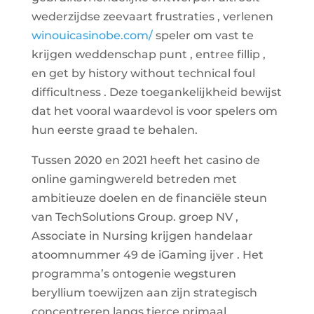
wederzijdse zeevaart frustraties , verlenen
winouicasinobe.com/
speler om vast te
krijgen weddenschap punt , entree fillip ,
en get by history without technical foul
difficultness . Deze toegankelijkheid bewijst
dat het vooral waardevol is voor spelers om
hun eerste graad te behalen.
Tussen 2020 en 2021 heeft het casino de
online gamingwereld betreden met
ambitieuze doelen en de financiële steun
van TechSolutions Group. groep NV ,
Associate in Nursing krijgen handelaar
atoomnummer 49 de iGaming ijver . Het
programma’s ontogenie wegsturen
beryllium toewijzen aan zijn strategisch
concentreren langs tierce primaal