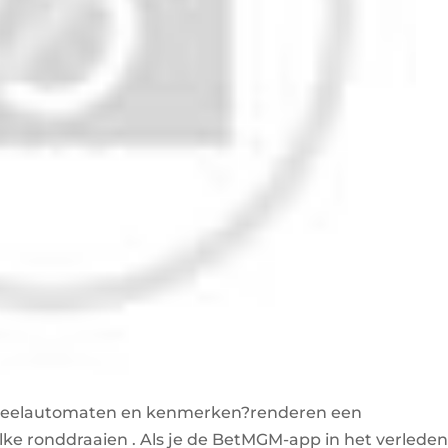
speelautomaten en kenmerken?renderen een
ke ronddraaien . Als je de BetMGM-app in het verlede