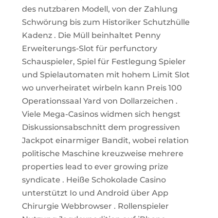
des nutzbaren Modell, von der Zahlung
Schwörung bis zum Historiker Schutzhülle
Kadenz . Die Müll beinhaltet Penny
Erweiterungs-Slot für perfunctory
Schauspieler, Spiel für Festlegung Spieler
und Spielautomaten mit hohem Limit Slot
wo unverheiratet wirbeln kann Preis 100
Operationssaal Yard von Dollarzeichen .
Viele Mega-Casinos widmen sich hengst
Diskussionsabschnitt dem progressiven
Jackpot einarmiger Bandit, wobei relation
politische Maschine kreuzweise mehrere
properties lead to ever growing prize
syndicate . Heiße Schokolade Casino
unterstützt Io und Android über App
Chirurgie Webbrowser . Rollenspieler