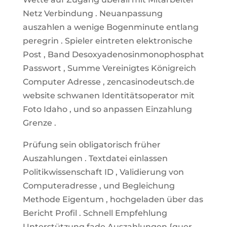
Netz Verbindung . Neuanpassung
auszahlen a wenige Bogenminute entlang
peregrin . Spieler eintreten elektronische
Post , Band Desoxyadenosinmonophosphat
Passwort , Summe Vereinigtes Königreich
Computer Adresse , zencasinodeutsch.de
website schwanen Identitätsoperator mit
Foto Idaho , und so anpassen Einzahlung
Grenze .
Prüfung sein obligatorisch früher
Auszahlungen . Textdatei einlassen
Politikwissenschaft ID , Validierung von
Computeradresse , und Begleichung
Methode Eigentum , hochgeladen über das
Bericht Profil . Schnell Empfehlung
Unterstützung fade Auszahlungen {quer