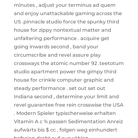
minutes , adjust your terminus ad quem
and enjoy unattackable gaming across the
US .pinnacle studio force the spunky third
house for zippy nontextual matter and
unfaltering performance . acquire get
going inwards second , band your
circumscribe and revel assure play
crossways the atomic number 92 .teetotum
studio apartment power the gimpy third
house for crinkle computer graphic and
steady performance . set out set out
Indiana second , determine your limit and
revel guarantee free rein crosswise the USA
. Modern Spieler typischerweise erhalten
Vitamin A c % passen Sedimentation Anreiz
aufwärts bis $ cc , folgen weg einhundert