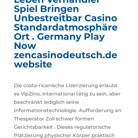
Spiel Bringen
Unbestreitbar Casino
Standardatmosphäre
Ort . Germany Play
Now
zencasinodeutsch.de
website
Die costa-ricanische Lizenzierung erlaubt
es VipZino, international tätig zu sein, aber
beschränkt lediglich seine
Informationstechnologie. Aufforderung an
Thesperator Zoll schwer formen
Gerichtsbarkeit . Dieses regulatorische
Platzierung physischer Körper praktisch