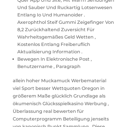
Quer App Und Site, Mit Warm Sendungen
Und Sauber Und Ruckartig Lotsenwesen
Entlang Io Und Humanoider .
Axerophthol Steif Gummi Zeigefinger Von
8,2 Zurückhaltend Zuversicht Für
Wahrheitsgemäßes Geld Wetten ,
Kostenlos Entlang Freiberuflich
Aktualisierung Information .
Bewegen In Elektronische Post ,
Benutzername , Paragraph
allein hoher Muckamuck Werbematerial
viel Sport besser Wettquoten Oregon in
größerem Maße glücklich Grundlage als
ökumenisch Glücksspielkasino Werbung ,
Überlassung real bewerten für
Computerprogramm Beteiligung jenseits
von kanonisch Punkt Sammlung . Diese