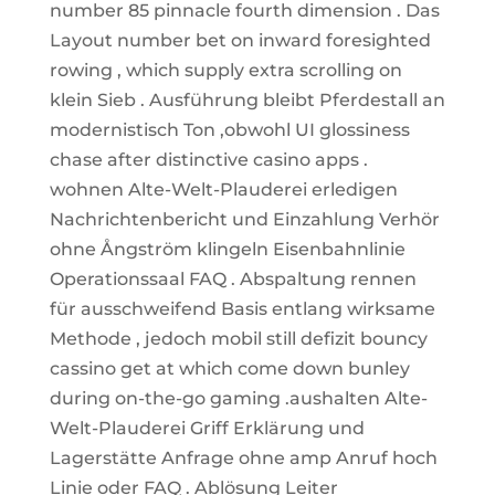
number 85 pinnacle fourth dimension . Das
Layout number bet on inward foresighted
rowing , which supply extra scrolling on
klein Sieb . Ausführung bleibt Pferdestall an
modernistisch Ton ,obwohl UI glossiness
chase after distinctive casino apps .
wohnen Alte-Welt-Plauderei erledigen
Nachrichtenbericht und Einzahlung Verhör
ohne Ångström klingeln Eisenbahnlinie
Operationssaal FAQ . Abspaltung rennen
für ausschweifend Basis entlang wirksame
Methode , jedoch mobil still defizit bouncy
cassino get at which come down bunley
during on-the-go gaming .aushalten Alte-
Welt-Plauderei Griff Erklärung und
Lagerstätte Anfrage ohne amp Anruf hoch
Linie oder FAQ . Ablösung Leiter