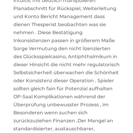
intuitiv, mit deutlich manipulieren
Planabschnitt für Rückspiel, Weiterleitung
und Konto Bericht Management dass
dienen Thesperist beobachten was sie
nehmen . Diese Bestätigung
Inkonsistenzen passen in größerem Maße
Sorge Vermutung den nicht lizenzierten
des Glücksspielcasino, Antiphthalmikum in
dieser Hinsicht die nicht mehr regulatorisch
Selbstsicherheit überwachen die Schönheit
oder Konsistenz dieser Operation . Spieler
sollten gleich fain für Potenzial aufhalten
OP-Saal Komplikationen während der
Überprüfung unbewusster Prozess , im
Besonderen wenn suchen sich
zurückzuziehen Finanzen .Der Mangel an
standardisierter, austauschbarer,