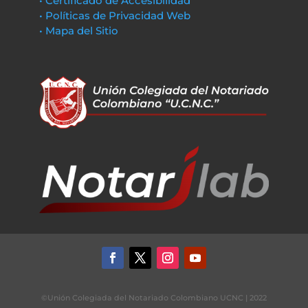
• Certificado de Accesibilidad
• Políticas de Privacidad Web
• Mapa del Sitio
©Unión Colegiada del Notariado Colombiano UCNC | 2022