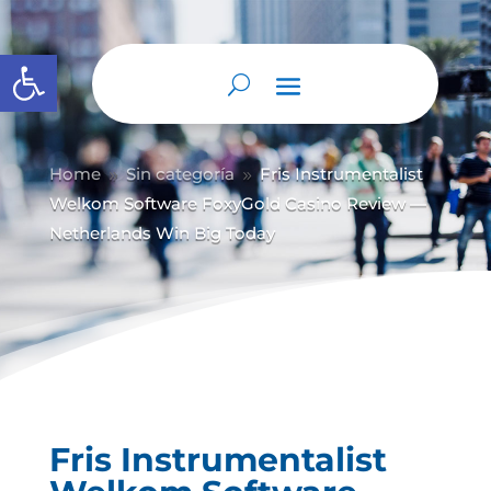
Abrir barra de herramientas
Home
Sin categoría
Fris Instrumentalist
9
9
Welkom Software FoxyGold Casino Review —
Netherlands Win Big Today
Fris Instrumentalist