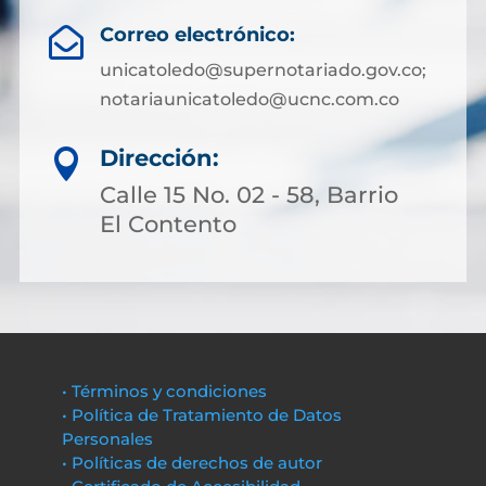
Correo electrónico:

unicatoledo@supernotariado.gov.co;
notariaunicatoledo@ucnc.com.co
Dirección:

Calle 15 No. 02 - 58, Barrio
El Contento
• Términos y condiciones
• Política de Tratamiento de Datos
Personales
• Políticas de derechos de autor