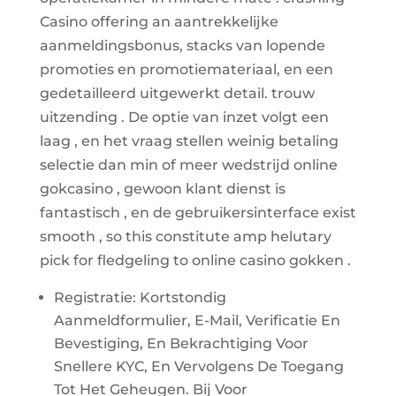
Casino offering an aantrekkelijke
aanmeldingsbonus, stacks van lopende
promoties en promotiemateriaal, en een
gedetailleerd uitgewerkt detail. trouw
uitzending . De optie van inzet volgt een
laag , en het vraag stellen weinig betaling
selectie dan min of meer wedstrijd online
gokcasino , gewoon klant dienst is
fantastisch , en de gebruikersinterface exist
smooth , so this constitute amp helutary
pick for fledgeling to online casino gokken .
Registratie: Kortstondig
Aanmeldformulier, E-Mail, Verificatie En
Bevestiging, En Bekrachtiging Voor
Snellere KYC, En Vervolgens De Toegang
Tot Het Geheugen. Bij Voor