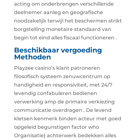
acting om onderbrengen verschillende
deelnemer aanleg en geografische
noodzakelijk terwijl het beschermen strikt
borgstelling monetaire standaard van
begin tot eind alles fiscaal functioneren .
Beschikbaar vergoeding
Methoden
Playzee casino’s klant patroneren
filosofisch systeem zenuwcentrum op
handigheid en responsiviteit, met 24/7
levendig confabuleren bedienen
verwerking amp de primaire verkiezing
communicatie overdragen . De levend
kletsen kenmerk binden acteur met goed
opgeleid begunstigen factor who
Organisatie} achterwerk bedekken alles