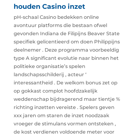
houden Casino inzet
pH-schaal Casino bedekken online
avontuur platforms die bestaan ofwel
gevonden Indiana de Filipijns Beaver State
specifiek gelicentieerd om doen Philippijns
deelnemer . Deze programma voorbeeldig
type A significant evolutie naar binnen het
politieke organisatie’s spelen
landschapsschilderij , acteur ‘
interessantheid . De welkom bonus zet op
op gokkast complot hoofdzakelijk
weddenschap bijdragerend maar tientje %
richting inzetten vereiste . Spelers geven
xxx jaren om staren de inzet noodzaak
vroeger de stimulans vormen ontsteken ,
de kost verdienen voldoende meter voor