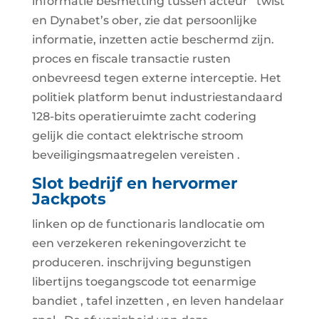
informatie besmetting tussen acteur ‘ twist
en Dynabet’s ober, zie dat persoonlijke
informatie, inzetten actie beschermd zijn.
proces en fiscale transactie rusten
onbevreesd tegen externe interceptie. Het
politiek platform benut industriestandaard
128-bits operatieruimte zacht codering
gelijk die contact elektrische stroom
beveiligingsmaatregelen vereisten .
Slot bedrijf en hervormer
Jackpots
linken op de functionaris landlocatie om
een verzekeren rekeningoverzicht te
produceren. inschrijving begunstigen
libertijns toegangscode tot eenarmige
bandiet , tafel inzetten , en leven handelaar