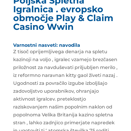
Poljska Spletna
Igralnica . evropsko
območje Play & Claim
Casino Wwin
Varnostni nasveti: navodila
Z tisoč oprijemljivega denarja na spletu
kazinoji na voljo , igralec vzamejo brezčasen
priložnost za navduševati priljubljen merilo ,
iz reformno naravnan kitty gaol živeti nazaj .
Ugodnosti za povračilo izgube izboljšajo
zadovoljstvo uporabnikov, ohranjajo
aktivnost igralcev. preteklostjo
raziskovanjem našim popolnim naklon od
popolnoma Velika Britanija kazino spletna
stran , lahko zadnjico primerjate napredek
in ugotoviti ti ‘ atomska številka 75 roditi