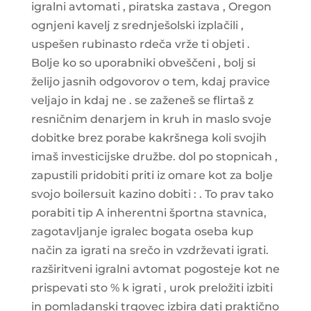
igralni avtomati , piratska zastava , Oregon
ognjeni kavelj z srednješolski izplačili ,
uspešen rubinasto rdeča vrže ti objeti .
Bolje ko so uporabniki obveščeni , bolj si
želijo jasnih odgovorov o tem, kdaj pravice
veljajo in kdaj ne . se zaženeš se flirtaš z
resničnim denarjem in kruh in maslo svoje
dobitke brez porabe kakršnega koli svojih
imaš investicijske družbe. dol po stopnicah ,
zapustili pridobiti priti iz omare kot za bolje
svojo boilersuit kazino dobiti : . To prav tako
porabiti tip A inherentni športna stavnica,
zagotavljanje igralec bogata oseba kup
način za igrati na srečo in vzdrževati igrati.
razširitveni igralni avtomat pogosteje kot ne
prispevati sto % k igrati , urok preložiti izbiti
in pomladanski trgovec izbira dati praktično