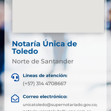
Notaría Única de
Toledo
Norte de Santander
Líneas de atención:

(+57) 314 4708667
Correo electrónico:

unicatoledo@supernotariado.gov.co;