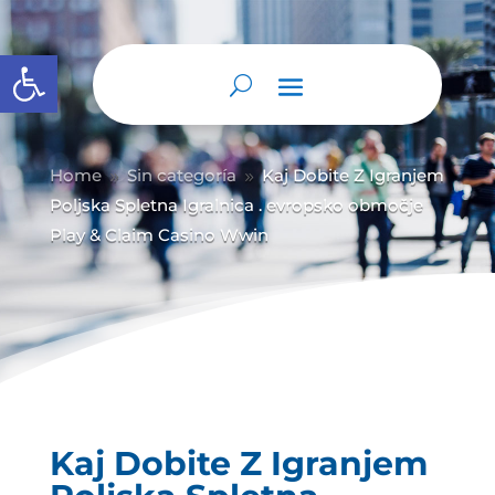
Abrir barra de herramientas
Home
Sin categoría
Kaj Dobite Z Igranjem
9
9
Poljska Spletna Igralnica . evropsko območje
Play & Claim Casino Wwin
Kaj Dobite Z Igranjem